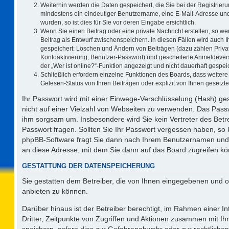
Weiterhin werden die Daten gespeichert, die Sie bei der Registrieru
mindestens ein eindeutiger Benutzername, eine E-Mail-Adresse und
wurden, so ist dies für Sie vor deren Eingabe ersichtlich.
Wenn Sie einen Beitrag oder eine private Nachricht erstellen, so w
Beitrag als Entwurf zwischenspeichern. In diesen Fällen wird auch I
gespeichert: Löschen und Ändern von Beiträgen (dazu zählen Priva
Kontoaktivierung, Benutzer-Passwort) und gescheiterte Anmeldever
der „Wer ist online?“-Funktion angezeigt und nicht dauerhaft gespeic
Schließlich erfordern einzelne Funktionen des Boards, dass weite
Gelesen-Status von Ihren Beiträgen oder explizit von Ihnen gesetz
Ihr Passwort wird mit einer Einwege-Verschlüsselung (Hash) ges
nicht auf einer Vielzahl von Webseiten zu verwenden. Das Passw
ihm sorgsam um. Insbesondere wird Sie kein Vertreter des Betre
Passwort fragen. Sollten Sie Ihr Passwort vergessen haben, so
phpBB-Software fragt Sie dann nach Ihrem Benutzernamen und 
an diese Adresse, mit dem Sie dann auf das Board zugreifen k
GESTATTUNG DER DATENSPEICHERUNG
Sie gestatten dem Betreiber, die von Ihnen eingegebenen und o
anbieten zu können.
Darüber hinaus ist der Betreiber berechtigt, im Rahmen einer 
Dritter, Zeitpunkte von Zugriffen und Aktionen zusammen mit I
speichern, sofern dies zur Gefahrenabwehr oder zur rechtlichen