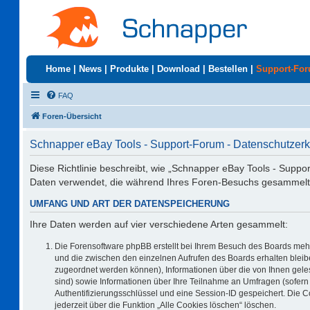
Home
|
News
|
Produkte
|
Download
|
Bestellen
|
Support-Fo
FAQ
Foren-Übersicht
Schnapper eBay Tools - Support-Forum - Datenschutzerk
Diese Richtlinie beschreibt, wie „Schnapper eBay Tools - Suppo
Daten verwendet, die während Ihres Foren-Besuchs gesammelt
UMFANG UND ART DER DATENSPEICHERUNG
Ihre Daten werden auf vier verschiedene Arten gesammelt:
Die Forensoftware phpBB erstellt bei Ihrem Besuch des Boards mehr
und die zwischen den einzelnen Aufrufen des Boards erhalten bleiben
zugeordnet werden können), Informationen über die von Ihnen geles
sind) sowie Informationen über Ihre Teilnahme an Umfragen (sofern 
Authentifizierungsschlüssel und eine Session-ID gespeichert. Die 
jederzeit über die Funktion „Alle Cookies löschen“ löschen.