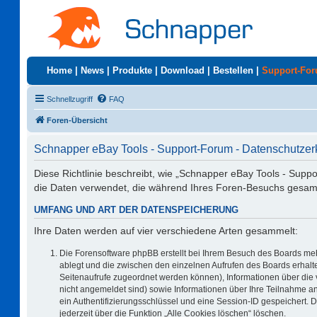
Home
|
News
|
Produkte
|
Download
|
Bestellen
|
Support-Fo
Schnellzugriff
FAQ
Foren-Übersicht
Schnapper eBay Tools - Support-Forum - Datenschutzer
Diese Richtlinie beschreibt, wie „Schnapper eBay Tools - Supp
die Daten verwendet, die während Ihres Foren-Besuchs gesa
UMFANG UND ART DER DATENSPEICHERUNG
Ihre Daten werden auf vier verschiedene Arten gesammelt:
Die Forensoftware phpBB erstellt bei Ihrem Besuch des Boards meh
ablegt und die zwischen den einzelnen Aufrufen des Boards erhalten
Seitenaufrufe zugeordnet werden können), Informationen über die 
nicht angemeldet sind) sowie Informationen über Ihre Teilnahme an
ein Authentifizierungsschlüssel und eine Session-ID gespeichert. 
jederzeit über die Funktion „Alle Cookies löschen“ löschen.