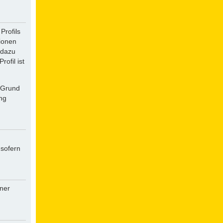
Profils
tionen
 dazu
ofil ist
f Grund
ung
 sofern
iner