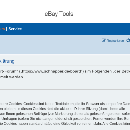
rum
|
Service
Registrieren
klärung
ort-Forum“ („https://www.schnapper.de/board“) (im Folgenden „der Betr
mmelt werden.
rere Cookies. Cookies sind kleine Textdateien, die Ihr Browser als temporäre Dat
 bleiben. In diesen Cookies sind die aktuelle ID Ihrer Sitzung (damit Ihnen alle
von Ihnen gelesenen Beiträge (zur Markierung dieser als gelesen/ungelesen; sofer
 Umfragen (sofern Sie nicht angemeldet sind) gespeichert. Ferner werden Ihre Ben
Die Cookies haben standardmäßig eine Gültigkeit von einem Jahr. Alle Cookies kön