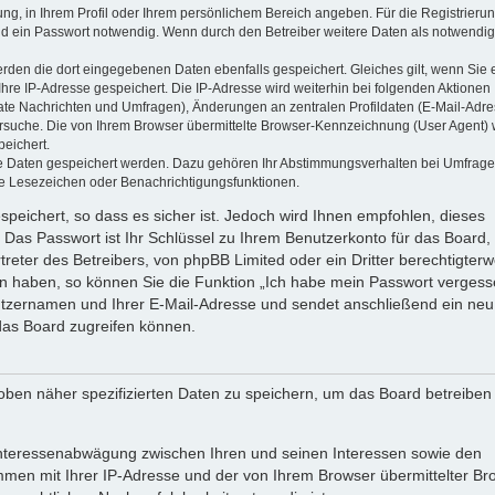
ung, in Ihrem Profil oder Ihrem persönlichem Bereich angeben. Für die Registrieru
d ein Passwort notwendig. Wenn durch den Betreiber weitere Daten als notwendig
werden die dort eingegebenen Daten ebenfalls gespeichert. Gleiches gilt, wenn Sie 
Ihre IP-Adresse gespeichert. Die IP-Adresse wird weiterhin bei folgenden Aktionen
ate Nachrichten und Umfragen), Änderungen an zentralen Profildaten (E-Mail-Adre
rsuche. Die von Ihrem Browser übermittelte Browser-Kennzeichnung (User Agent) 
peichert.
ere Daten gespeichert werden. Dazu gehören Ihr Abstimmungsverhalten bei Umfrage
zte Lesezeichen oder Benachrichtigungsfunktionen.
speichert, so dass es sicher ist. Jedoch wird Ihnen empfohlen, dieses
 Das Passwort ist Ihr Schlüssel zu Ihrem Benutzerkonto für das Board,
reter des Betreibers, von phpBB Limited oder ein Dritter berechtigterw
en haben, so können Sie die Funktion „Ich habe mein Passwort vergess
tzernamen und Ihrer E-Mail-Adresse und sendet anschließend ein neu
das Board zugreifen können.
oben näher spezifizierten Daten zu speichern, um das Board betreiben
 Interessenabwägung zwischen Ihren und seinen Interessen sowie den
ammen mit Ihrer IP-Adresse und der von Ihrem Browser übermittelter Br