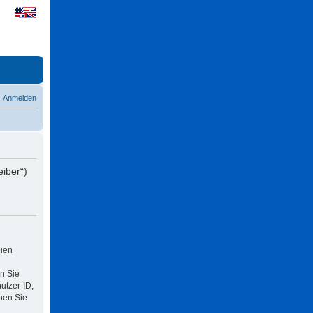
Anmelden
eiber“)
eien
n Sie
utzer-ID,
nen Sie