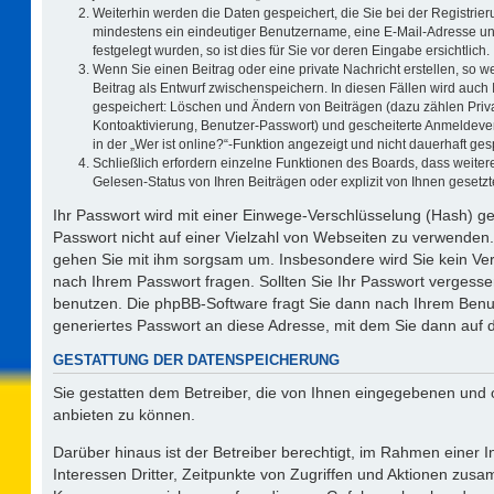
Weiterhin werden die Daten gespeichert, die Sie bei der Registrier
mindestens ein eindeutiger Benutzername, eine E-Mail-Adresse un
festgelegt wurden, so ist dies für Sie vor deren Eingabe ersichtlich.
Wenn Sie einen Beitrag oder eine private Nachricht erstellen, so 
Beitrag als Entwurf zwischenspeichern. In diesen Fällen wird auch 
gespeichert: Löschen und Ändern von Beiträgen (dazu zählen Priv
Kontoaktivierung, Benutzer-Passwort) und gescheiterte Anmeldeve
in der „Wer ist online?“-Funktion angezeigt und nicht dauerhaft ges
Schließlich erfordern einzelne Funktionen des Boards, dass weit
Gelesen-Status von Ihren Beiträgen oder explizit von Ihnen geset
Ihr Passwort wird mit einer Einwege-Verschlüsselung (Hash) ge
Passwort nicht auf einer Vielzahl von Webseiten zu verwenden.
gehen Sie mit ihm sorgsam um. Insbesondere wird Sie kein Vert
nach Ihrem Passwort fragen. Sollten Sie Ihr Passwort vergess
benutzen. Die phpBB-Software fragt Sie dann nach Ihrem Benu
generiertes Passwort an diese Adresse, mit dem Sie dann auf 
GESTATTUNG DER DATENSPEICHERUNG
Sie gestatten dem Betreiber, die von Ihnen eingegebenen und 
anbieten zu können.
Darüber hinaus ist der Betreiber berechtigt, im Rahmen einer
Interessen Dritter, Zeitpunkte von Zugriffen und Aktionen zus