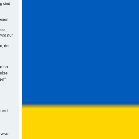
ng sind
einen
sse,
wird nur
n, der
 also
eise
en“
 und
owser-