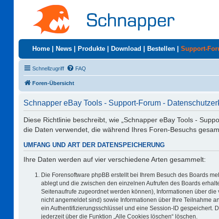
Home
|
News
|
Produkte
|
Download
|
Bestellen
|
Support-Fo
Schnellzugriff
FAQ
Foren-Übersicht
Schnapper eBay Tools - Support-Forum - Datenschutzer
Diese Richtlinie beschreibt, wie „Schnapper eBay Tools - Supp
die Daten verwendet, die während Ihres Foren-Besuchs gesa
UMFANG UND ART DER DATENSPEICHERUNG
Ihre Daten werden auf vier verschiedene Arten gesammelt:
Die Forensoftware phpBB erstellt bei Ihrem Besuch des Boards meh
ablegt und die zwischen den einzelnen Aufrufen des Boards erhalten
Seitenaufrufe zugeordnet werden können), Informationen über die 
nicht angemeldet sind) sowie Informationen über Ihre Teilnahme an
ein Authentifizierungsschlüssel und eine Session-ID gespeichert. 
jederzeit über die Funktion „Alle Cookies löschen“ löschen.