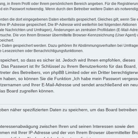
ung, in Ihrem Profil oder Ihrem persönlichem Bereich angeben. Für die Registrieru
d ein Passwort notwendig. Wenn durch den Betreiber weitere Daten als notwendig
werden die dort eingegebenen Daten ebenfalls gespeichert. Gleiches gilt, wenn Sie 
Ihre IP-Adresse gespeichert. Die IP-Adresse wird weiterhin bei folgenden Aktionen
ate Nachrichten und Umfragen), Änderungen an zentralen Profildaten (E-Mail-Adre
rsuche. Die von Ihrem Browser übermittelte Browser-Kennzeichnung (User Agent) 
peichert.
ere Daten gespeichert werden. Dazu gehören Ihr Abstimmungsverhalten bei Umfrage
zte Lesezeichen oder Benachrichtigungsfunktionen.
speichert, so dass es sicher ist. Jedoch wird Ihnen empfohlen, dieses
 Das Passwort ist Ihr Schlüssel zu Ihrem Benutzerkonto für das Board,
reter des Betreibers, von phpBB Limited oder ein Dritter berechtigterw
en haben, so können Sie die Funktion „Ich habe mein Passwort vergess
tzernamen und Ihrer E-Mail-Adresse und sendet anschließend ein neu
das Board zugreifen können.
oben näher spezifizierten Daten zu speichern, um das Board betreiben
 Interessenabwägung zwischen Ihren und seinen Interessen sowie den
ammen mit Ihrer IP-Adresse und der von Ihrem Browser übermittelter Br