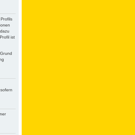
Profils
tionen
 dazu
ofil ist
f Grund
ung
 sofern
iner