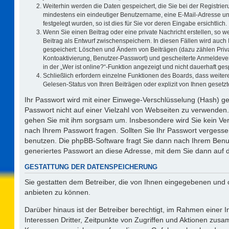
Weiterhin werden die Daten gespeichert, die Sie bei der Registrier
mindestens ein eindeutiger Benutzername, eine E-Mail-Adresse un
festgelegt wurden, so ist dies für Sie vor deren Eingabe ersichtlich.
Wenn Sie einen Beitrag oder eine private Nachricht erstellen, so 
Beitrag als Entwurf zwischenspeichern. In diesen Fällen wird auch 
gespeichert: Löschen und Ändern von Beiträgen (dazu zählen Priv
Kontoaktivierung, Benutzer-Passwort) und gescheiterte Anmeldeve
in der „Wer ist online?“-Funktion angezeigt und nicht dauerhaft ges
Schließlich erfordern einzelne Funktionen des Boards, dass weit
Gelesen-Status von Ihren Beiträgen oder explizit von Ihnen geset
Ihr Passwort wird mit einer Einwege-Verschlüsselung (Hash) ge
Passwort nicht auf einer Vielzahl von Webseiten zu verwenden.
gehen Sie mit ihm sorgsam um. Insbesondere wird Sie kein Vert
nach Ihrem Passwort fragen. Sollten Sie Ihr Passwort vergess
benutzen. Die phpBB-Software fragt Sie dann nach Ihrem Benu
generiertes Passwort an diese Adresse, mit dem Sie dann auf 
GESTATTUNG DER DATENSPEICHERUNG
Sie gestatten dem Betreiber, die von Ihnen eingegebenen und 
anbieten zu können.
Darüber hinaus ist der Betreiber berechtigt, im Rahmen einer
Interessen Dritter, Zeitpunkte von Zugriffen und Aktionen zus