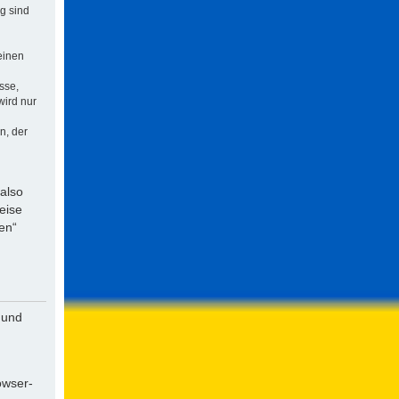
ng sind
einen
sse,
wird nur
n, der
 also
eise
en“
 und
owser-