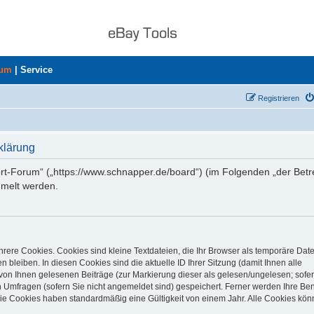
rum
|
Service
Registrieren
klärung
ort-Forum“ („https://www.schnapper.de/board“) (im Folgenden „der Betr
mmelt werden.
rere Cookies. Cookies sind kleine Textdateien, die Ihr Browser als temporäre Dat
 bleiben. In diesen Cookies sind die aktuelle ID Ihrer Sitzung (damit Ihnen alle
von Ihnen gelesenen Beiträge (zur Markierung dieser als gelesen/ungelesen; sofer
 Umfragen (sofern Sie nicht angemeldet sind) gespeichert. Ferner werden Ihre Ben
Die Cookies haben standardmäßig eine Gültigkeit von einem Jahr. Alle Cookies kön