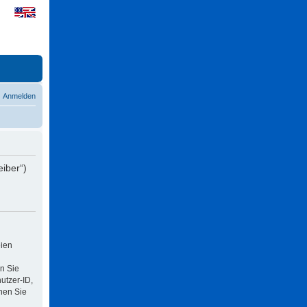
Anmelden
eiber“)
eien
n Sie
utzer-ID,
nen Sie