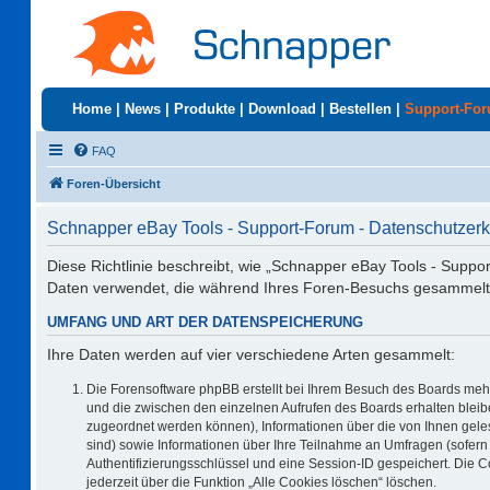
Home
|
News
|
Produkte
|
Download
|
Bestellen
|
Support-Fo
FAQ
Foren-Übersicht
Schnapper eBay Tools - Support-Forum - Datenschutzerk
Diese Richtlinie beschreibt, wie „Schnapper eBay Tools - Suppo
Daten verwendet, die während Ihres Foren-Besuchs gesammelt
UMFANG UND ART DER DATENSPEICHERUNG
Ihre Daten werden auf vier verschiedene Arten gesammelt:
Die Forensoftware phpBB erstellt bei Ihrem Besuch des Boards mehr
und die zwischen den einzelnen Aufrufen des Boards erhalten bleiben
zugeordnet werden können), Informationen über die von Ihnen geles
sind) sowie Informationen über Ihre Teilnahme an Umfragen (sofern 
Authentifizierungsschlüssel und eine Session-ID gespeichert. Die 
jederzeit über die Funktion „Alle Cookies löschen“ löschen.