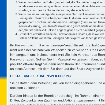
Weiterhin werden die Daten gespeichert, die Sie bei der Registrieru
mindestens ein eindeutiger Benutzername, eine E-Mail-Adresse und
wurden, so ist dies für Sie vor deren Eingabe ersichtlich.
Wenn Sie einen Beitrag oder eine private Nachricht erstellen, so w
Beitrag als Entwurf zwischenspeichern. In diesen Fällen wird auch I
gespeichert: Löschen und Ändern von Beiträgen (dazu zählen Priva
Kontoaktivierung, Benutzer-Passwort) und gescheiterte Anmeldever
der „Wer ist online?“-Funktion angezeigt und nicht dauerhaft gespeic
Schließlich erfordern einzelne Funktionen des Boards, dass weite
Gelesen-Status von Ihren Beiträgen oder explizit von Ihnen gesetz
Ihr Passwort wird mit einer Einwege-Verschlüsselung (Hash) ges
nicht auf einer Vielzahl von Webseiten zu verwenden. Das Passw
ihm sorgsam um. Insbesondere wird Sie kein Vertreter des Betre
Passwort fragen. Sollten Sie Ihr Passwort vergessen haben, so
phpBB-Software fragt Sie dann nach Ihrem Benutzernamen und 
an diese Adresse, mit dem Sie dann auf das Board zugreifen k
GESTATTUNG DER DATENSPEICHERUNG
Sie gestatten dem Betreiber, die von Ihnen eingegebenen und o
anbieten zu können.
Darüber hinaus ist der Betreiber berechtigt, im Rahmen einer 
Dritter, Zeitpunkte von Zugriffen und Aktionen zusammen mit I
speichern, sofern dies zur Gefahrenabwehr oder zur rechtlichen