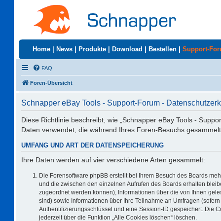
Home
|
News
|
Produkte
|
Download
|
Bestellen
|
Support-Fo
FAQ
Foren-Übersicht
Schnapper eBay Tools - Support-Forum - Datenschutzerk
Diese Richtlinie beschreibt, wie „Schnapper eBay Tools - Suppo
Daten verwendet, die während Ihres Foren-Besuchs gesammelt
UMFANG UND ART DER DATENSPEICHERUNG
Ihre Daten werden auf vier verschiedene Arten gesammelt:
Die Forensoftware phpBB erstellt bei Ihrem Besuch des Boards mehr
und die zwischen den einzelnen Aufrufen des Boards erhalten bleiben
zugeordnet werden können), Informationen über die von Ihnen geles
sind) sowie Informationen über Ihre Teilnahme an Umfragen (sofern 
Authentifizierungsschlüssel und eine Session-ID gespeichert. Die 
jederzeit über die Funktion „Alle Cookies löschen“ löschen.