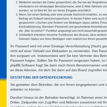
Weiterhin werden die Daten gespeichert, die Sie bei der Registrieru
mindestens ein eindeutiger Benutzername, eine E-Mail-Adresse und
wurden, so ist dies für Sie vor deren Eingabe ersichtlich.
Wenn Sie einen Beitrag oder eine private Nachricht erstellen, so w
Beitrag als Entwurf zwischenspeichern. In diesen Fällen wird auch I
gespeichert: Löschen und Ändern von Beiträgen (dazu zählen Priva
Kontoaktivierung, Benutzer-Passwort) und gescheiterte Anmeldever
der „Wer ist online?“-Funktion angezeigt und nicht dauerhaft gespeic
Schließlich erfordern einzelne Funktionen des Boards, dass weite
Gelesen-Status von Ihren Beiträgen oder explizit von Ihnen gesetz
Ihr Passwort wird mit einer Einwege-Verschlüsselung (Hash) ges
nicht auf einer Vielzahl von Webseiten zu verwenden. Das Passw
ihm sorgsam um. Insbesondere wird Sie kein Vertreter des Betre
Passwort fragen. Sollten Sie Ihr Passwort vergessen haben, so
phpBB-Software fragt Sie dann nach Ihrem Benutzernamen und 
an diese Adresse, mit dem Sie dann auf das Board zugreifen k
GESTATTUNG DER DATENSPEICHERUNG
Sie gestatten dem Betreiber, die von Ihnen eingegebenen und o
anbieten zu können.
Darüber hinaus ist der Betreiber berechtigt, im Rahmen einer 
Dritter, Zeitpunkte von Zugriffen und Aktionen zusammen mit I
speichern, sofern dies zur Gefahrenabwehr oder zur rechtlichen