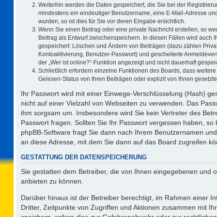
Weiterhin werden die Daten gespeichert, die Sie bei der Registrieru
mindestens ein eindeutiger Benutzername, eine E-Mail-Adresse und
wurden, so ist dies für Sie vor deren Eingabe ersichtlich.
Wenn Sie einen Beitrag oder eine private Nachricht erstellen, so w
Beitrag als Entwurf zwischenspeichern. In diesen Fällen wird auch I
gespeichert: Löschen und Ändern von Beiträgen (dazu zählen Priva
Kontoaktivierung, Benutzer-Passwort) und gescheiterte Anmeldever
der „Wer ist online?“-Funktion angezeigt und nicht dauerhaft gespeic
Schließlich erfordern einzelne Funktionen des Boards, dass weite
Gelesen-Status von Ihren Beiträgen oder explizit von Ihnen gesetz
Ihr Passwort wird mit einer Einwege-Verschlüsselung (Hash) ges
nicht auf einer Vielzahl von Webseiten zu verwenden. Das Passw
ihm sorgsam um. Insbesondere wird Sie kein Vertreter des Betre
Passwort fragen. Sollten Sie Ihr Passwort vergessen haben, so
phpBB-Software fragt Sie dann nach Ihrem Benutzernamen und 
an diese Adresse, mit dem Sie dann auf das Board zugreifen k
GESTATTUNG DER DATENSPEICHERUNG
Sie gestatten dem Betreiber, die von Ihnen eingegebenen und o
anbieten zu können.
Darüber hinaus ist der Betreiber berechtigt, im Rahmen einer 
Dritter, Zeitpunkte von Zugriffen und Aktionen zusammen mit I
speichern, sofern dies zur Gefahrenabwehr oder zur rechtlichen