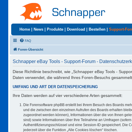
Home
|
News
|
Produkte
|
Download
|
Bestellen
|
Support-Fo
FAQ
Foren-Übersicht
Schnapper eBay Tools - Support-Forum - Datenschutzerk
Diese Richtlinie beschreibt, wie „Schnapper eBay Tools - Suppo
Daten verwendet, die während Ihres Foren-Besuchs gesammelt
UMFANG UND ART DER DATENSPEICHERUNG
Ihre Daten werden auf vier verschiedene Arten gesammelt:
Die Forensoftware phpBB erstellt bei Ihrem Besuch des Boards mehr
und die zwischen den einzelnen Aufrufen des Boards erhalten bleiben
zugeordnet werden können), Informationen über die von Ihnen geles
sind) sowie Informationen über Ihre Teilnahme an Umfragen (sofern 
Authentifizierungsschlüssel und eine Session-ID gespeichert. Die 
jederzeit über die Funktion „Alle Cookies löschen“ löschen.