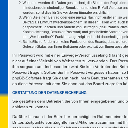
Weiterhin werden die Daten gespeichert, die Sie bei der Registrieru
mindestens ein eindeutiger Benutzername, eine E-Mail-Adresse und
wurden, so ist dies für Sie vor deren Eingabe ersichtlich.
Wenn Sie einen Beitrag oder eine private Nachricht erstellen, so w
Beitrag als Entwurf zwischenspeichern. In diesen Fällen wird auch I
gespeichert: Löschen und Ändern von Beiträgen (dazu zählen Priva
Kontoaktivierung, Benutzer-Passwort) und gescheiterte Anmeldever
der „Wer ist online?“-Funktion angezeigt und nicht dauerhaft gespeic
Schließlich erfordern einzelne Funktionen des Boards, dass weite
Gelesen-Status von Ihren Beiträgen oder explizit von Ihnen gesetz
Ihr Passwort wird mit einer Einwege-Verschlüsselung (Hash) ges
nicht auf einer Vielzahl von Webseiten zu verwenden. Das Passw
ihm sorgsam um. Insbesondere wird Sie kein Vertreter des Betre
Passwort fragen. Sollten Sie Ihr Passwort vergessen haben, so
phpBB-Software fragt Sie dann nach Ihrem Benutzernamen und 
an diese Adresse, mit dem Sie dann auf das Board zugreifen k
GESTATTUNG DER DATENSPEICHERUNG
Sie gestatten dem Betreiber, die von Ihnen eingegebenen und o
anbieten zu können.
Darüber hinaus ist der Betreiber berechtigt, im Rahmen einer 
Dritter, Zeitpunkte von Zugriffen und Aktionen zusammen mit I
speichern, sofern dies zur Gefahrenabwehr oder zur rechtlichen