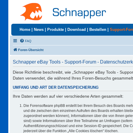
Home
|
News
|
Produkte
|
Download
|
Bestellen
|
Support-Fo
FAQ
Foren-Übersicht
Schnapper eBay Tools - Support-Forum - Datenschutzerk
Diese Richtlinie beschreibt, wie „Schnapper eBay Tools - Suppo
Daten verwendet, die während Ihres Foren-Besuchs gesammelt
UMFANG UND ART DER DATENSPEICHERUNG
Ihre Daten werden auf vier verschiedene Arten gesammelt:
Die Forensoftware phpBB erstellt bei Ihrem Besuch des Boards mehr
und die zwischen den einzelnen Aufrufen des Boards erhalten bleiben
zugeordnet werden können), Informationen über die von Ihnen geles
sind) sowie Informationen über Ihre Teilnahme an Umfragen (sofern 
Authentifizierungsschlüssel und eine Session-ID gespeichert. Die 
jederzeit über die Funktion „Alle Cookies löschen“ löschen.