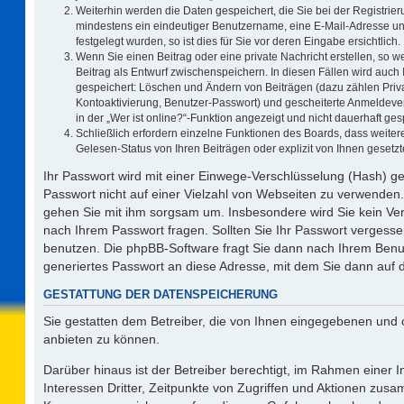
Weiterhin werden die Daten gespeichert, die Sie bei der Registrier
mindestens ein eindeutiger Benutzername, eine E-Mail-Adresse un
festgelegt wurden, so ist dies für Sie vor deren Eingabe ersichtlich.
Wenn Sie einen Beitrag oder eine private Nachricht erstellen, so 
Beitrag als Entwurf zwischenspeichern. In diesen Fällen wird auch 
gespeichert: Löschen und Ändern von Beiträgen (dazu zählen Priv
Kontoaktivierung, Benutzer-Passwort) und gescheiterte Anmeldeve
in der „Wer ist online?“-Funktion angezeigt und nicht dauerhaft ges
Schließlich erfordern einzelne Funktionen des Boards, dass weit
Gelesen-Status von Ihren Beiträgen oder explizit von Ihnen geset
Ihr Passwort wird mit einer Einwege-Verschlüsselung (Hash) ge
Passwort nicht auf einer Vielzahl von Webseiten zu verwenden.
gehen Sie mit ihm sorgsam um. Insbesondere wird Sie kein Vert
nach Ihrem Passwort fragen. Sollten Sie Ihr Passwort vergess
benutzen. Die phpBB-Software fragt Sie dann nach Ihrem Benu
generiertes Passwort an diese Adresse, mit dem Sie dann auf 
GESTATTUNG DER DATENSPEICHERUNG
Sie gestatten dem Betreiber, die von Ihnen eingegebenen und 
anbieten zu können.
Darüber hinaus ist der Betreiber berechtigt, im Rahmen einer
Interessen Dritter, Zeitpunkte von Zugriffen und Aktionen zus