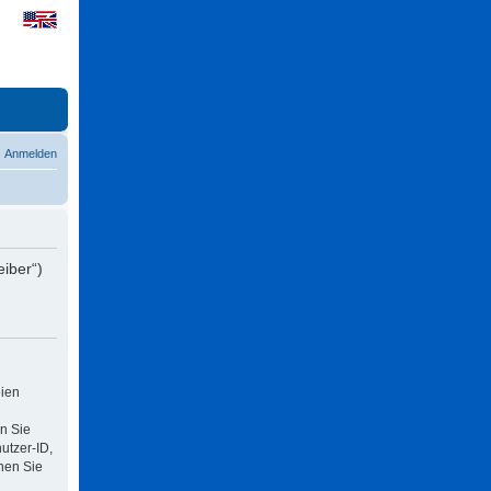
Anmelden
eiber“)
eien
n Sie
utzer-ID,
nen Sie