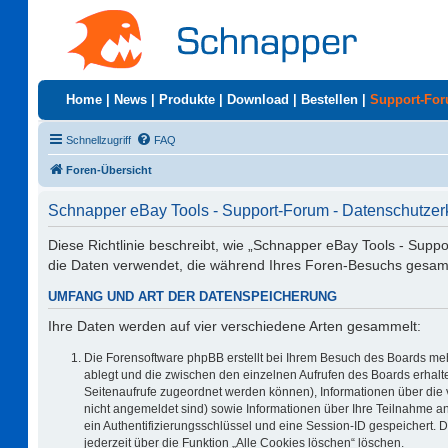
Home
|
News
|
Produkte
|
Download
|
Bestellen
|
Support-Fo
Schnellzugriff
FAQ
Foren-Übersicht
Schnapper eBay Tools - Support-Forum - Datenschutzer
Diese Richtlinie beschreibt, wie „Schnapper eBay Tools - Supp
die Daten verwendet, die während Ihres Foren-Besuchs gesa
UMFANG UND ART DER DATENSPEICHERUNG
Ihre Daten werden auf vier verschiedene Arten gesammelt:
Die Forensoftware phpBB erstellt bei Ihrem Besuch des Boards meh
ablegt und die zwischen den einzelnen Aufrufen des Boards erhalten
Seitenaufrufe zugeordnet werden können), Informationen über die 
nicht angemeldet sind) sowie Informationen über Ihre Teilnahme an
ein Authentifizierungsschlüssel und eine Session-ID gespeichert. 
jederzeit über die Funktion „Alle Cookies löschen“ löschen.