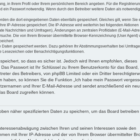
ung, in Ihrem Profil oder Ihrem persönlichem Bereich angeben. Für die Registrieru
d ein Passwort notwendig. Wenn durch den Betreiber weitere Daten als notwendig
werden die dort eingegebenen Daten ebenfalls gespeichert. Gleiches gilt, wenn Sie 
Ihre IP-Adresse gespeichert. Die IP-Adresse wird weiterhin bei folgenden Aktionen
ate Nachrichten und Umfragen), Änderungen an zentralen Profildaten (E-Mail-Adre
rsuche. Die von Ihrem Browser übermittelte Browser-Kennzeichnung (User Agent) 
peichert.
ere Daten gespeichert werden. Dazu gehören Ihr Abstimmungsverhalten bei Umfrage
zte Lesezeichen oder Benachrichtigungsfunktionen.
speichert, so dass es sicher ist. Jedoch wird Ihnen empfohlen, dieses
 Das Passwort ist Ihr Schlüssel zu Ihrem Benutzerkonto für das Board,
reter des Betreibers, von phpBB Limited oder ein Dritter berechtigterw
en haben, so können Sie die Funktion „Ich habe mein Passwort vergess
tzernamen und Ihrer E-Mail-Adresse und sendet anschließend ein neu
das Board zugreifen können.
oben näher spezifizierten Daten zu speichern, um das Board betreiben
 Interessenabwägung zwischen Ihren und seinen Interessen sowie den
ammen mit Ihrer IP-Adresse und der von Ihrem Browser übermittelter Br