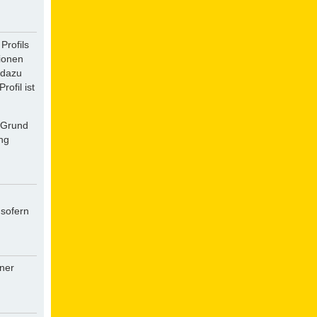
Profils
tionen
 dazu
ofil ist
f Grund
ung
 sofern
iner