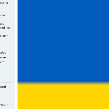
ng sind
einen
sse,
wird nur
n, der
 also
eise
en“
 und
owser-