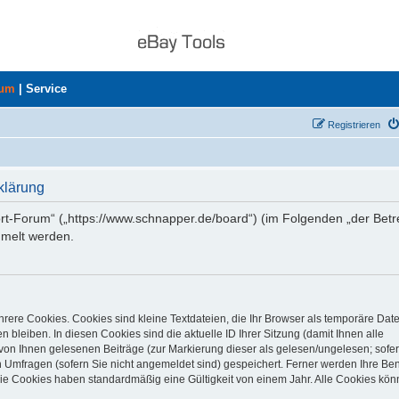
rum
|
Service
Registrieren
klärung
ort-Forum“ („https://www.schnapper.de/board“) (im Folgenden „der Betr
mmelt werden.
rere Cookies. Cookies sind kleine Textdateien, die Ihr Browser als temporäre Dat
 bleiben. In diesen Cookies sind die aktuelle ID Ihrer Sitzung (damit Ihnen alle
von Ihnen gelesenen Beiträge (zur Markierung dieser als gelesen/ungelesen; sofer
 Umfragen (sofern Sie nicht angemeldet sind) gespeichert. Ferner werden Ihre Ben
Die Cookies haben standardmäßig eine Gültigkeit von einem Jahr. Alle Cookies kön