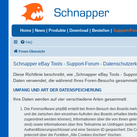
Home
|
News
|
Produkte
|
Download
|
Bestellen
|
Support-Fo
FAQ
Foren-Übersicht
Schnapper eBay Tools - Support-Forum - Datenschutzerk
Diese Richtlinie beschreibt, wie „Schnapper eBay Tools - Suppo
Daten verwendet, die während Ihres Foren-Besuchs gesammelt
UMFANG UND ART DER DATENSPEICHERUNG
Ihre Daten werden auf vier verschiedene Arten gesammelt:
Die Forensoftware phpBB erstellt bei Ihrem Besuch des Boards mehr
und die zwischen den einzelnen Aufrufen des Boards erhalten bleiben
zugeordnet werden können), Informationen über die von Ihnen geles
sind) sowie Informationen über Ihre Teilnahme an Umfragen (sofern 
Authentifizierungsschlüssel und eine Session-ID gespeichert. Die 
jederzeit über die Funktion „Alle Cookies löschen“ löschen.