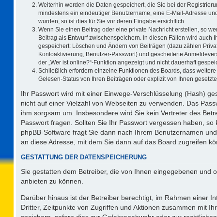
Weiterhin werden die Daten gespeichert, die Sie bei der Registrieru
mindestens ein eindeutiger Benutzername, eine E-Mail-Adresse und
wurden, so ist dies für Sie vor deren Eingabe ersichtlich.
Wenn Sie einen Beitrag oder eine private Nachricht erstellen, so w
Beitrag als Entwurf zwischenspeichern. In diesen Fällen wird auch I
gespeichert: Löschen und Ändern von Beiträgen (dazu zählen Priva
Kontoaktivierung, Benutzer-Passwort) und gescheiterte Anmeldever
der „Wer ist online?“-Funktion angezeigt und nicht dauerhaft gespeic
Schließlich erfordern einzelne Funktionen des Boards, dass weite
Gelesen-Status von Ihren Beiträgen oder explizit von Ihnen gesetz
Ihr Passwort wird mit einer Einwege-Verschlüsselung (Hash) ges
nicht auf einer Vielzahl von Webseiten zu verwenden. Das Passw
ihm sorgsam um. Insbesondere wird Sie kein Vertreter des Betre
Passwort fragen. Sollten Sie Ihr Passwort vergessen haben, so
phpBB-Software fragt Sie dann nach Ihrem Benutzernamen und 
an diese Adresse, mit dem Sie dann auf das Board zugreifen k
GESTATTUNG DER DATENSPEICHERUNG
Sie gestatten dem Betreiber, die von Ihnen eingegebenen und o
anbieten zu können.
Darüber hinaus ist der Betreiber berechtigt, im Rahmen einer 
Dritter, Zeitpunkte von Zugriffen und Aktionen zusammen mit I
speichern, sofern dies zur Gefahrenabwehr oder zur rechtlichen