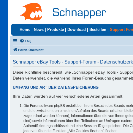
Home
|
News
|
Produkte
|
Download
|
Bestellen
|
Support-Fo
FAQ
Foren-Übersicht
Schnapper eBay Tools - Support-Forum - Datenschutzerk
Diese Richtlinie beschreibt, wie „Schnapper eBay Tools - Suppo
Daten verwendet, die während Ihres Foren-Besuchs gesammelt
UMFANG UND ART DER DATENSPEICHERUNG
Ihre Daten werden auf vier verschiedene Arten gesammelt:
Die Forensoftware phpBB erstellt bei Ihrem Besuch des Boards mehr
und die zwischen den einzelnen Aufrufen des Boards erhalten bleiben
zugeordnet werden können), Informationen über die von Ihnen geles
sind) sowie Informationen über Ihre Teilnahme an Umfragen (sofern 
Authentifizierungsschlüssel und eine Session-ID gespeichert. Die 
jederzeit über die Funktion „Alle Cookies löschen“ löschen.