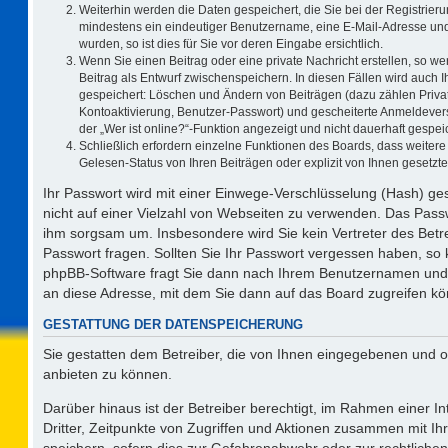
Weiterhin werden die Daten gespeichert, die Sie bei der Registrieru
mindestens ein eindeutiger Benutzername, eine E-Mail-Adresse und
wurden, so ist dies für Sie vor deren Eingabe ersichtlich.
Wenn Sie einen Beitrag oder eine private Nachricht erstellen, so w
Beitrag als Entwurf zwischenspeichern. In diesen Fällen wird auch I
gespeichert: Löschen und Ändern von Beiträgen (dazu zählen Priva
Kontoaktivierung, Benutzer-Passwort) und gescheiterte Anmeldever
der „Wer ist online?“-Funktion angezeigt und nicht dauerhaft gespeic
Schließlich erfordern einzelne Funktionen des Boards, dass weite
Gelesen-Status von Ihren Beiträgen oder explizit von Ihnen gesetz
Ihr Passwort wird mit einer Einwege-Verschlüsselung (Hash) ges
nicht auf einer Vielzahl von Webseiten zu verwenden. Das Passw
ihm sorgsam um. Insbesondere wird Sie kein Vertreter des Betre
Passwort fragen. Sollten Sie Ihr Passwort vergessen haben, so
phpBB-Software fragt Sie dann nach Ihrem Benutzernamen und 
an diese Adresse, mit dem Sie dann auf das Board zugreifen k
GESTATTUNG DER DATENSPEICHERUNG
Sie gestatten dem Betreiber, die von Ihnen eingegebenen und o
anbieten zu können.
Darüber hinaus ist der Betreiber berechtigt, im Rahmen einer 
Dritter, Zeitpunkte von Zugriffen und Aktionen zusammen mit I
speichern, sofern dies zur Gefahrenabwehr oder zur rechtlichen