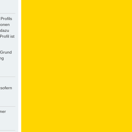
Profils
tionen
 dazu
ofil ist
f Grund
ung
 sofern
iner