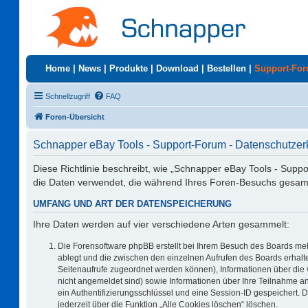
Home
|
News
|
Produkte
|
Download
|
Bestellen
|
Support-Fo
Schnellzugriff
FAQ
Foren-Übersicht
Schnapper eBay Tools - Support-Forum - Datenschutzer
Diese Richtlinie beschreibt, wie „Schnapper eBay Tools - Supp
die Daten verwendet, die während Ihres Foren-Besuchs gesa
UMFANG UND ART DER DATENSPEICHERUNG
Ihre Daten werden auf vier verschiedene Arten gesammelt:
Die Forensoftware phpBB erstellt bei Ihrem Besuch des Boards meh
ablegt und die zwischen den einzelnen Aufrufen des Boards erhalten
Seitenaufrufe zugeordnet werden können), Informationen über die 
nicht angemeldet sind) sowie Informationen über Ihre Teilnahme an
ein Authentifizierungsschlüssel und eine Session-ID gespeichert. 
jederzeit über die Funktion „Alle Cookies löschen“ löschen.