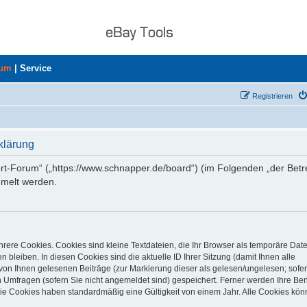
rum
|
Service
Registrieren
klärung
ort-Forum“ („https://www.schnapper.de/board“) (im Folgenden „der Betr
mmelt werden.
rere Cookies. Cookies sind kleine Textdateien, die Ihr Browser als temporäre Dat
 bleiben. In diesen Cookies sind die aktuelle ID Ihrer Sitzung (damit Ihnen alle
von Ihnen gelesenen Beiträge (zur Markierung dieser als gelesen/ungelesen; sofer
 Umfragen (sofern Sie nicht angemeldet sind) gespeichert. Ferner werden Ihre Ben
Die Cookies haben standardmäßig eine Gültigkeit von einem Jahr. Alle Cookies kön