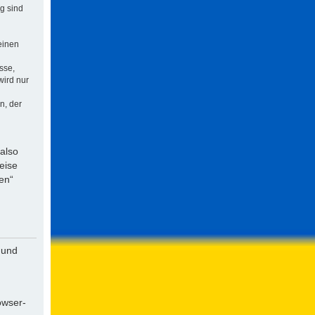
ng sind
einen
sse,
wird nur
n, der
 also
eise
en“
 und
owser-