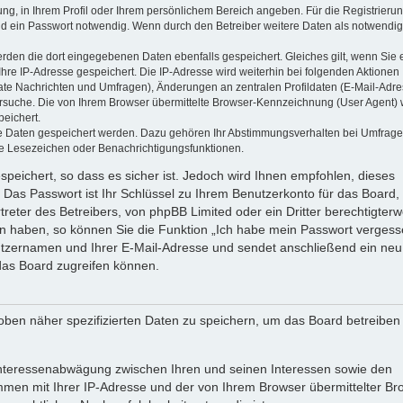
ung, in Ihrem Profil oder Ihrem persönlichem Bereich angeben. Für die Registrieru
d ein Passwort notwendig. Wenn durch den Betreiber weitere Daten als notwendig
werden die dort eingegebenen Daten ebenfalls gespeichert. Gleiches gilt, wenn Sie 
Ihre IP-Adresse gespeichert. Die IP-Adresse wird weiterhin bei folgenden Aktionen
ate Nachrichten und Umfragen), Änderungen an zentralen Profildaten (E-Mail-Adre
rsuche. Die von Ihrem Browser übermittelte Browser-Kennzeichnung (User Agent) 
peichert.
ere Daten gespeichert werden. Dazu gehören Ihr Abstimmungsverhalten bei Umfrage
zte Lesezeichen oder Benachrichtigungsfunktionen.
speichert, so dass es sicher ist. Jedoch wird Ihnen empfohlen, dieses
 Das Passwort ist Ihr Schlüssel zu Ihrem Benutzerkonto für das Board,
reter des Betreibers, von phpBB Limited oder ein Dritter berechtigterw
en haben, so können Sie die Funktion „Ich habe mein Passwort vergess
tzernamen und Ihrer E-Mail-Adresse und sendet anschließend ein neu
das Board zugreifen können.
oben näher spezifizierten Daten zu speichern, um das Board betreiben
 Interessenabwägung zwischen Ihren und seinen Interessen sowie den
ammen mit Ihrer IP-Adresse und der von Ihrem Browser übermittelter Br