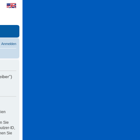
Anmelden
eiber“)
eien
n Sie
utzer-ID,
nen Sie