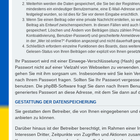
Weiterhin werden die Daten gespeichert, die Sie bei der Registrier
mindestens ein eindeutiger Benutzername, eine E-Mail-Adresse un
festgelegt wurden, so ist dies für Sie vor deren Eingabe ersichtlich.
Wenn Sie einen Beitrag oder eine private Nachricht erstellen, so 
Beitrag als Entwurf zwischenspeichern. In diesen Fällen wird auch 
gespeichert: Löschen und Ändern von Beiträgen (dazu zählen Priv
Kontoaktivierung, Benutzer-Passwort) und gescheiterte Anmeldeve
in der „Wer ist online?“-Funktion angezeigt und nicht dauerhaft ges
Schließlich erfordern einzelne Funktionen des Boards, dass weit
Gelesen-Status von Ihren Beiträgen oder explizit von Ihnen geset
Ihr Passwort wird mit einer Einwege-Verschlüsselung (Hash) ge
Passwort nicht auf einer Vielzahl von Webseiten zu verwenden.
gehen Sie mit ihm sorgsam um. Insbesondere wird Sie kein Vert
nach Ihrem Passwort fragen. Sollten Sie Ihr Passwort vergess
benutzen. Die phpBB-Software fragt Sie dann nach Ihrem Benu
generiertes Passwort an diese Adresse, mit dem Sie dann auf 
GESTATTUNG DER DATENSPEICHERUNG
Sie gestatten dem Betreiber, die von Ihnen eingegebenen und 
anbieten zu können.
Darüber hinaus ist der Betreiber berechtigt, im Rahmen einer
Interessen Dritter, Zeitpunkte von Zugriffen und Aktionen zus