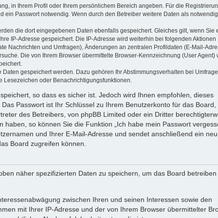
ung, in Ihrem Profil oder Ihrem persönlichem Bereich angeben. Für die Registrieru
d ein Passwort notwendig. Wenn durch den Betreiber weitere Daten als notwendig
werden die dort eingegebenen Daten ebenfalls gespeichert. Gleiches gilt, wenn Sie 
Ihre IP-Adresse gespeichert. Die IP-Adresse wird weiterhin bei folgenden Aktionen
ate Nachrichten und Umfragen), Änderungen an zentralen Profildaten (E-Mail-Adre
rsuche. Die von Ihrem Browser übermittelte Browser-Kennzeichnung (User Agent) 
peichert.
ere Daten gespeichert werden. Dazu gehören Ihr Abstimmungsverhalten bei Umfrage
zte Lesezeichen oder Benachrichtigungsfunktionen.
speichert, so dass es sicher ist. Jedoch wird Ihnen empfohlen, dieses
 Das Passwort ist Ihr Schlüssel zu Ihrem Benutzerkonto für das Board,
reter des Betreibers, von phpBB Limited oder ein Dritter berechtigterw
en haben, so können Sie die Funktion „Ich habe mein Passwort vergess
tzernamen und Ihrer E-Mail-Adresse und sendet anschließend ein neu
das Board zugreifen können.
oben näher spezifizierten Daten zu speichern, um das Board betreiben
 Interessenabwägung zwischen Ihren und seinen Interessen sowie den
ammen mit Ihrer IP-Adresse und der von Ihrem Browser übermittelter Br