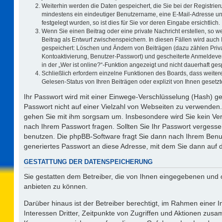
Weiterhin werden die Daten gespeichert, die Sie bei der Registrier
mindestens ein eindeutiger Benutzername, eine E-Mail-Adresse un
festgelegt wurden, so ist dies für Sie vor deren Eingabe ersichtlich.
Wenn Sie einen Beitrag oder eine private Nachricht erstellen, so 
Beitrag als Entwurf zwischenspeichern. In diesen Fällen wird auch 
gespeichert: Löschen und Ändern von Beiträgen (dazu zählen Priv
Kontoaktivierung, Benutzer-Passwort) und gescheiterte Anmeldeve
in der „Wer ist online?“-Funktion angezeigt und nicht dauerhaft ges
Schließlich erfordern einzelne Funktionen des Boards, dass weit
Gelesen-Status von Ihren Beiträgen oder explizit von Ihnen geset
Ihr Passwort wird mit einer Einwege-Verschlüsselung (Hash) ge
Passwort nicht auf einer Vielzahl von Webseiten zu verwenden.
gehen Sie mit ihm sorgsam um. Insbesondere wird Sie kein Vert
nach Ihrem Passwort fragen. Sollten Sie Ihr Passwort vergess
benutzen. Die phpBB-Software fragt Sie dann nach Ihrem Benu
generiertes Passwort an diese Adresse, mit dem Sie dann auf 
GESTATTUNG DER DATENSPEICHERUNG
Sie gestatten dem Betreiber, die von Ihnen eingegebenen und 
anbieten zu können.
Darüber hinaus ist der Betreiber berechtigt, im Rahmen einer
Interessen Dritter, Zeitpunkte von Zugriffen und Aktionen zus