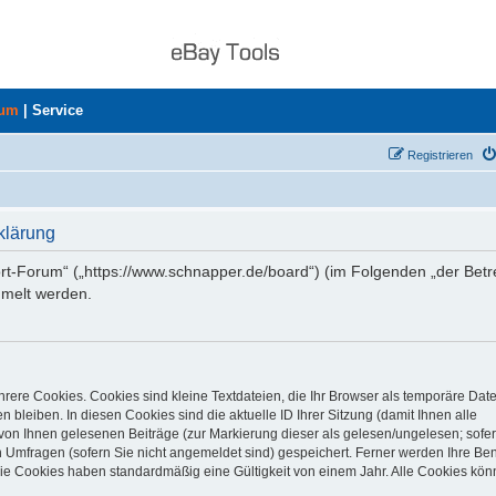
rum
|
Service
Registrieren
klärung
ort-Forum“ („https://www.schnapper.de/board“) (im Folgenden „der Betr
mmelt werden.
rere Cookies. Cookies sind kleine Textdateien, die Ihr Browser als temporäre Dat
 bleiben. In diesen Cookies sind die aktuelle ID Ihrer Sitzung (damit Ihnen alle
von Ihnen gelesenen Beiträge (zur Markierung dieser als gelesen/ungelesen; sofer
 Umfragen (sofern Sie nicht angemeldet sind) gespeichert. Ferner werden Ihre Ben
Die Cookies haben standardmäßig eine Gültigkeit von einem Jahr. Alle Cookies kön