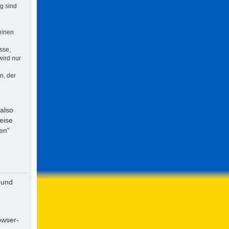
ng sind
einen
sse,
wird nur
n, der
 also
eise
en“
 und
owser-