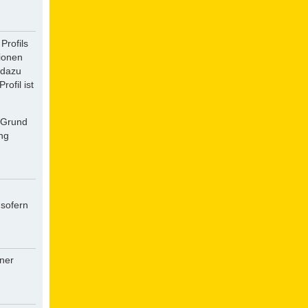
Profils
tionen
 dazu
ofil ist
f Grund
ung
 sofern
iner