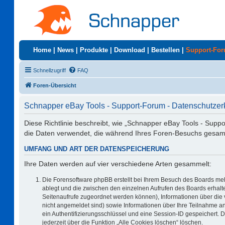
Home
|
News
|
Produkte
|
Download
|
Bestellen
|
Support-Fo
Schnellzugriff
FAQ
Foren-Übersicht
Schnapper eBay Tools - Support-Forum - Datenschutzer
Diese Richtlinie beschreibt, wie „Schnapper eBay Tools - Supp
die Daten verwendet, die während Ihres Foren-Besuchs gesa
UMFANG UND ART DER DATENSPEICHERUNG
Ihre Daten werden auf vier verschiedene Arten gesammelt:
Die Forensoftware phpBB erstellt bei Ihrem Besuch des Boards meh
ablegt und die zwischen den einzelnen Aufrufen des Boards erhalten
Seitenaufrufe zugeordnet werden können), Informationen über die 
nicht angemeldet sind) sowie Informationen über Ihre Teilnahme an
ein Authentifizierungsschlüssel und eine Session-ID gespeichert. 
jederzeit über die Funktion „Alle Cookies löschen“ löschen.