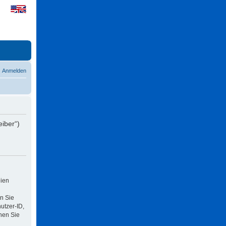
Anmelden
eiber“)
eien
n Sie
utzer-ID,
nen Sie