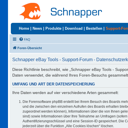
Home
|
News
|
Produkte
|
Download
|
Bestellen
|
Support-Fo
FAQ
Foren-Übersicht
Schnapper eBay Tools - Support-Forum - Datenschutzerk
Diese Richtlinie beschreibt, wie „Schnapper eBay Tools - Suppo
Daten verwendet, die während Ihres Foren-Besuchs gesammelt
UMFANG UND ART DER DATENSPEICHERUNG
Ihre Daten werden auf vier verschiedene Arten gesammelt:
Die Forensoftware phpBB erstellt bei Ihrem Besuch des Boards mehr
und die zwischen den einzelnen Aufrufen des Boards erhalten bleiben
zugeordnet werden können), Informationen über die von Ihnen geles
sind) sowie Informationen über Ihre Teilnahme an Umfragen (sofern 
Authentifizierungsschlüssel und eine Session-ID gespeichert. Die 
jederzeit über die Funktion „Alle Cookies löschen“ löschen.