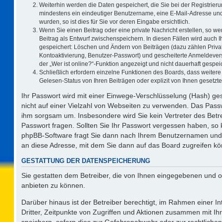
Weiterhin werden die Daten gespeichert, die Sie bei der Registrieru
mindestens ein eindeutiger Benutzername, eine E-Mail-Adresse und
wurden, so ist dies für Sie vor deren Eingabe ersichtlich.
Wenn Sie einen Beitrag oder eine private Nachricht erstellen, so w
Beitrag als Entwurf zwischenspeichern. In diesen Fällen wird auch I
gespeichert: Löschen und Ändern von Beiträgen (dazu zählen Priva
Kontoaktivierung, Benutzer-Passwort) und gescheiterte Anmeldever
der „Wer ist online?“-Funktion angezeigt und nicht dauerhaft gespeic
Schließlich erfordern einzelne Funktionen des Boards, dass weite
Gelesen-Status von Ihren Beiträgen oder explizit von Ihnen gesetz
Ihr Passwort wird mit einer Einwege-Verschlüsselung (Hash) ges
nicht auf einer Vielzahl von Webseiten zu verwenden. Das Passw
ihm sorgsam um. Insbesondere wird Sie kein Vertreter des Betre
Passwort fragen. Sollten Sie Ihr Passwort vergessen haben, so
phpBB-Software fragt Sie dann nach Ihrem Benutzernamen und 
an diese Adresse, mit dem Sie dann auf das Board zugreifen k
GESTATTUNG DER DATENSPEICHERUNG
Sie gestatten dem Betreiber, die von Ihnen eingegebenen und o
anbieten zu können.
Darüber hinaus ist der Betreiber berechtigt, im Rahmen einer 
Dritter, Zeitpunkte von Zugriffen und Aktionen zusammen mit I
speichern, sofern dies zur Gefahrenabwehr oder zur rechtlichen