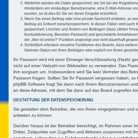
Weiterhin werden die Daten gespeichert, die Sie bei der Registrieru
mindestens ein eindeutiger Benutzername, eine E-Mail-Adresse und
wurden, so ist dies für Sie vor deren Eingabe ersichtlich.
Wenn Sie einen Beitrag oder eine private Nachricht erstellen, so w
Beitrag als Entwurf zwischenspeichern. In diesen Fällen wird auch I
gespeichert: Löschen und Ändern von Beiträgen (dazu zählen Priva
Kontoaktivierung, Benutzer-Passwort) und gescheiterte Anmeldever
der „Wer ist online?“-Funktion angezeigt und nicht dauerhaft gespeic
Schließlich erfordern einzelne Funktionen des Boards, dass weite
Gelesen-Status von Ihren Beiträgen oder explizit von Ihnen gesetz
Ihr Passwort wird mit einer Einwege-Verschlüsselung (Hash) ges
nicht auf einer Vielzahl von Webseiten zu verwenden. Das Passw
ihm sorgsam um. Insbesondere wird Sie kein Vertreter des Betre
Passwort fragen. Sollten Sie Ihr Passwort vergessen haben, so
phpBB-Software fragt Sie dann nach Ihrem Benutzernamen und 
an diese Adresse, mit dem Sie dann auf das Board zugreifen k
GESTATTUNG DER DATENSPEICHERUNG
Sie gestatten dem Betreiber, die von Ihnen eingegebenen und o
anbieten zu können.
Darüber hinaus ist der Betreiber berechtigt, im Rahmen einer 
Dritter, Zeitpunkte von Zugriffen und Aktionen zusammen mit I
speichern, sofern dies zur Gefahrenabwehr oder zur rechtlichen