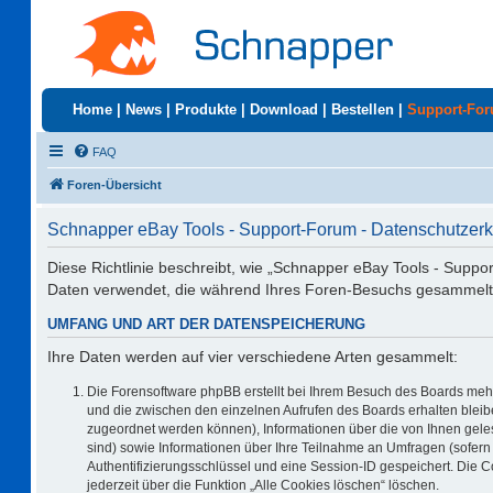
Home
|
News
|
Produkte
|
Download
|
Bestellen
|
Support-Fo
FAQ
Foren-Übersicht
Schnapper eBay Tools - Support-Forum - Datenschutzerk
Diese Richtlinie beschreibt, wie „Schnapper eBay Tools - Suppo
Daten verwendet, die während Ihres Foren-Besuchs gesammelt
UMFANG UND ART DER DATENSPEICHERUNG
Ihre Daten werden auf vier verschiedene Arten gesammelt:
Die Forensoftware phpBB erstellt bei Ihrem Besuch des Boards mehr
und die zwischen den einzelnen Aufrufen des Boards erhalten bleiben
zugeordnet werden können), Informationen über die von Ihnen geles
sind) sowie Informationen über Ihre Teilnahme an Umfragen (sofern 
Authentifizierungsschlüssel und eine Session-ID gespeichert. Die 
jederzeit über die Funktion „Alle Cookies löschen“ löschen.