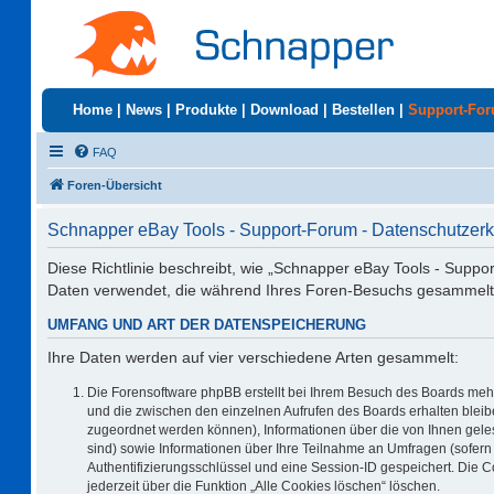
Home
|
News
|
Produkte
|
Download
|
Bestellen
|
Support-Fo
FAQ
Foren-Übersicht
Schnapper eBay Tools - Support-Forum - Datenschutzerk
Diese Richtlinie beschreibt, wie „Schnapper eBay Tools - Suppo
Daten verwendet, die während Ihres Foren-Besuchs gesammelt
UMFANG UND ART DER DATENSPEICHERUNG
Ihre Daten werden auf vier verschiedene Arten gesammelt:
Die Forensoftware phpBB erstellt bei Ihrem Besuch des Boards mehr
und die zwischen den einzelnen Aufrufen des Boards erhalten bleiben
zugeordnet werden können), Informationen über die von Ihnen geles
sind) sowie Informationen über Ihre Teilnahme an Umfragen (sofern 
Authentifizierungsschlüssel und eine Session-ID gespeichert. Die 
jederzeit über die Funktion „Alle Cookies löschen“ löschen.