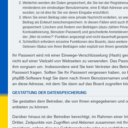
Weiterhin werden die Daten gespeichert, die Sie bei der Registrieru
mindestens ein eindeutiger Benutzername, eine E-Mail-Adresse und
wurden, so ist dies für Sie vor deren Eingabe ersichtlich.
Wenn Sie einen Beitrag oder eine private Nachricht erstellen, so w
Beitrag als Entwurf zwischenspeichern. In diesen Fällen wird auch I
gespeichert: Löschen und Ändern von Beiträgen (dazu zählen Priva
Kontoaktivierung, Benutzer-Passwort) und gescheiterte Anmeldever
der „Wer ist online?“-Funktion angezeigt und nicht dauerhaft gespeic
Schließlich erfordern einzelne Funktionen des Boards, dass weite
Gelesen-Status von Ihren Beiträgen oder explizit von Ihnen gesetz
Ihr Passwort wird mit einer Einwege-Verschlüsselung (Hash) ges
nicht auf einer Vielzahl von Webseiten zu verwenden. Das Passw
ihm sorgsam um. Insbesondere wird Sie kein Vertreter des Betre
Passwort fragen. Sollten Sie Ihr Passwort vergessen haben, so
phpBB-Software fragt Sie dann nach Ihrem Benutzernamen und 
an diese Adresse, mit dem Sie dann auf das Board zugreifen k
GESTATTUNG DER DATENSPEICHERUNG
Sie gestatten dem Betreiber, die von Ihnen eingegebenen und o
anbieten zu können.
Darüber hinaus ist der Betreiber berechtigt, im Rahmen einer 
Dritter, Zeitpunkte von Zugriffen und Aktionen zusammen mit I
speichern, sofern dies zur Gefahrenabwehr oder zur rechtlichen