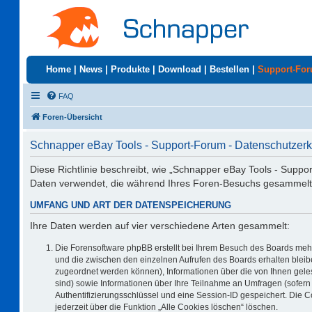
Home
|
News
|
Produkte
|
Download
|
Bestellen
|
Support-Fo
FAQ
Foren-Übersicht
Schnapper eBay Tools - Support-Forum - Datenschutzerk
Diese Richtlinie beschreibt, wie „Schnapper eBay Tools - Suppo
Daten verwendet, die während Ihres Foren-Besuchs gesammelt
UMFANG UND ART DER DATENSPEICHERUNG
Ihre Daten werden auf vier verschiedene Arten gesammelt:
Die Forensoftware phpBB erstellt bei Ihrem Besuch des Boards mehr
und die zwischen den einzelnen Aufrufen des Boards erhalten bleiben
zugeordnet werden können), Informationen über die von Ihnen geles
sind) sowie Informationen über Ihre Teilnahme an Umfragen (sofern 
Authentifizierungsschlüssel und eine Session-ID gespeichert. Die 
jederzeit über die Funktion „Alle Cookies löschen“ löschen.