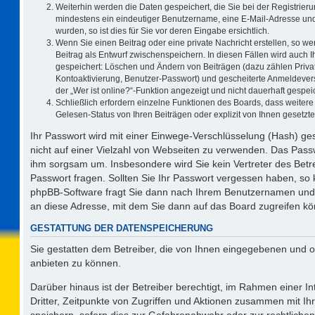
Weiterhin werden die Daten gespeichert, die Sie bei der Registrieru
mindestens ein eindeutiger Benutzername, eine E-Mail-Adresse und
wurden, so ist dies für Sie vor deren Eingabe ersichtlich.
Wenn Sie einen Beitrag oder eine private Nachricht erstellen, so w
Beitrag als Entwurf zwischenspeichern. In diesen Fällen wird auch I
gespeichert: Löschen und Ändern von Beiträgen (dazu zählen Priva
Kontoaktivierung, Benutzer-Passwort) und gescheiterte Anmeldever
der „Wer ist online?“-Funktion angezeigt und nicht dauerhaft gespeic
Schließlich erfordern einzelne Funktionen des Boards, dass weite
Gelesen-Status von Ihren Beiträgen oder explizit von Ihnen gesetz
Ihr Passwort wird mit einer Einwege-Verschlüsselung (Hash) ges
nicht auf einer Vielzahl von Webseiten zu verwenden. Das Passw
ihm sorgsam um. Insbesondere wird Sie kein Vertreter des Betre
Passwort fragen. Sollten Sie Ihr Passwort vergessen haben, so
phpBB-Software fragt Sie dann nach Ihrem Benutzernamen und 
an diese Adresse, mit dem Sie dann auf das Board zugreifen k
GESTATTUNG DER DATENSPEICHERUNG
Sie gestatten dem Betreiber, die von Ihnen eingegebenen und o
anbieten zu können.
Darüber hinaus ist der Betreiber berechtigt, im Rahmen einer 
Dritter, Zeitpunkte von Zugriffen und Aktionen zusammen mit I
speichern, sofern dies zur Gefahrenabwehr oder zur rechtlichen