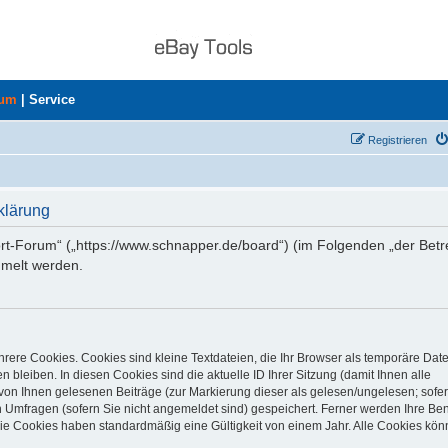
rum
|
Service
Registrieren
klärung
ort-Forum“ („https://www.schnapper.de/board“) (im Folgenden „der Betr
mmelt werden.
rere Cookies. Cookies sind kleine Textdateien, die Ihr Browser als temporäre Dat
 bleiben. In diesen Cookies sind die aktuelle ID Ihrer Sitzung (damit Ihnen alle
von Ihnen gelesenen Beiträge (zur Markierung dieser als gelesen/ungelesen; sofer
 Umfragen (sofern Sie nicht angemeldet sind) gespeichert. Ferner werden Ihre Ben
Die Cookies haben standardmäßig eine Gültigkeit von einem Jahr. Alle Cookies kön