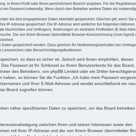
ung, in Ihrem Profil oder Ihrem persönlichem Bereich angeben. Für die Registrieru
d ein Passwort notwendig. Wenn durch den Betreiber weitere Daten als notwendig
werden die dort eingegebenen Daten ebenfalls gespeichert. Gleiches gilt, wenn Sie 
Ihre IP-Adresse gespeichert. Die IP-Adresse wird weiterhin bei folgenden Aktionen
ate Nachrichten und Umfragen), Änderungen an zentralen Profildaten (E-Mail-Adre
rsuche. Die von Ihrem Browser übermittelte Browser-Kennzeichnung (User Agent) 
peichert.
ere Daten gespeichert werden. Dazu gehören Ihr Abstimmungsverhalten bei Umfrage
zte Lesezeichen oder Benachrichtigungsfunktionen.
speichert, so dass es sicher ist. Jedoch wird Ihnen empfohlen, dieses
 Das Passwort ist Ihr Schlüssel zu Ihrem Benutzerkonto für das Board,
reter des Betreibers, von phpBB Limited oder ein Dritter berechtigterw
en haben, so können Sie die Funktion „Ich habe mein Passwort vergess
tzernamen und Ihrer E-Mail-Adresse und sendet anschließend ein neu
das Board zugreifen können.
oben näher spezifizierten Daten zu speichern, um das Board betreiben
 Interessenabwägung zwischen Ihren und seinen Interessen sowie den
ammen mit Ihrer IP-Adresse und der von Ihrem Browser übermittelter Br