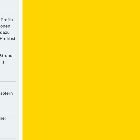
Profils
tionen
 dazu
ofil ist
f Grund
ung
 sofern
iner