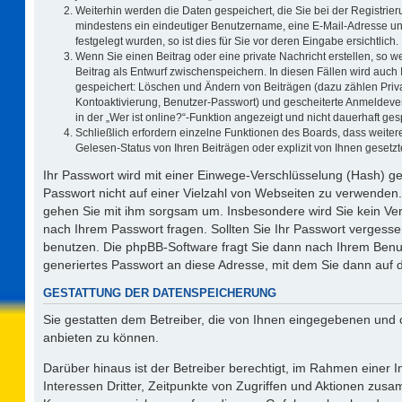
Weiterhin werden die Daten gespeichert, die Sie bei der Registrier
mindestens ein eindeutiger Benutzername, eine E-Mail-Adresse un
festgelegt wurden, so ist dies für Sie vor deren Eingabe ersichtlich.
Wenn Sie einen Beitrag oder eine private Nachricht erstellen, so 
Beitrag als Entwurf zwischenspeichern. In diesen Fällen wird auch 
gespeichert: Löschen und Ändern von Beiträgen (dazu zählen Priv
Kontoaktivierung, Benutzer-Passwort) und gescheiterte Anmeldeve
in der „Wer ist online?“-Funktion angezeigt und nicht dauerhaft ges
Schließlich erfordern einzelne Funktionen des Boards, dass weit
Gelesen-Status von Ihren Beiträgen oder explizit von Ihnen geset
Ihr Passwort wird mit einer Einwege-Verschlüsselung (Hash) ge
Passwort nicht auf einer Vielzahl von Webseiten zu verwenden.
gehen Sie mit ihm sorgsam um. Insbesondere wird Sie kein Vert
nach Ihrem Passwort fragen. Sollten Sie Ihr Passwort vergess
benutzen. Die phpBB-Software fragt Sie dann nach Ihrem Benu
generiertes Passwort an diese Adresse, mit dem Sie dann auf 
GESTATTUNG DER DATENSPEICHERUNG
Sie gestatten dem Betreiber, die von Ihnen eingegebenen und 
anbieten zu können.
Darüber hinaus ist der Betreiber berechtigt, im Rahmen einer
Interessen Dritter, Zeitpunkte von Zugriffen und Aktionen zus