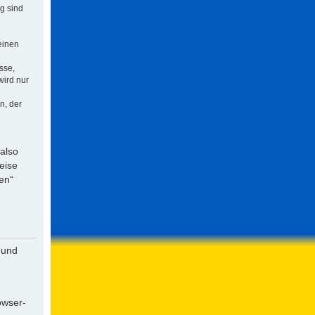
ng sind
einen
sse,
wird nur
n, der
 also
eise
en“
 und
owser-