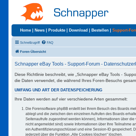
Home
|
News
|
Produkte
|
Download
|
Bestellen
|
Support-Fo
Schnellzugriff
FAQ
Foren-Übersicht
Schnapper eBay Tools - Support-Forum - Datenschutzer
Diese Richtlinie beschreibt, wie „Schnapper eBay Tools - Supp
die Daten verwendet, die während Ihres Foren-Besuchs gesa
UMFANG UND ART DER DATENSPEICHERUNG
Ihre Daten werden auf vier verschiedene Arten gesammelt:
Die Forensoftware phpBB erstellt bei Ihrem Besuch des Boards meh
ablegt und die zwischen den einzelnen Aufrufen des Boards erhalten
Seitenaufrufe zugeordnet werden können), Informationen über die 
nicht angemeldet sind) sowie Informationen über Ihre Teilnahme an
ein Authentifizierungsschlüssel und eine Session-ID gespeichert. 
jederzeit über die Funktion „Alle Cookies löschen“ löschen.