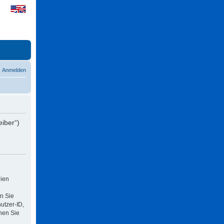
Anmelden
eiber“)
eien
n Sie
utzer-ID,
nen Sie