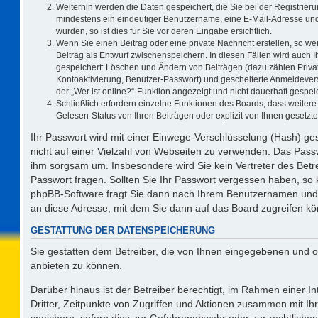
Weiterhin werden die Daten gespeichert, die Sie bei der Registrieru
mindestens ein eindeutiger Benutzername, eine E-Mail-Adresse und
wurden, so ist dies für Sie vor deren Eingabe ersichtlich.
Wenn Sie einen Beitrag oder eine private Nachricht erstellen, so w
Beitrag als Entwurf zwischenspeichern. In diesen Fällen wird auch I
gespeichert: Löschen und Ändern von Beiträgen (dazu zählen Priva
Kontoaktivierung, Benutzer-Passwort) und gescheiterte Anmeldever
der „Wer ist online?“-Funktion angezeigt und nicht dauerhaft gespeic
Schließlich erfordern einzelne Funktionen des Boards, dass weite
Gelesen-Status von Ihren Beiträgen oder explizit von Ihnen gesetz
Ihr Passwort wird mit einer Einwege-Verschlüsselung (Hash) ges
nicht auf einer Vielzahl von Webseiten zu verwenden. Das Passw
ihm sorgsam um. Insbesondere wird Sie kein Vertreter des Betre
Passwort fragen. Sollten Sie Ihr Passwort vergessen haben, so
phpBB-Software fragt Sie dann nach Ihrem Benutzernamen und 
an diese Adresse, mit dem Sie dann auf das Board zugreifen k
GESTATTUNG DER DATENSPEICHERUNG
Sie gestatten dem Betreiber, die von Ihnen eingegebenen und o
anbieten zu können.
Darüber hinaus ist der Betreiber berechtigt, im Rahmen einer 
Dritter, Zeitpunkte von Zugriffen und Aktionen zusammen mit I
speichern, sofern dies zur Gefahrenabwehr oder zur rechtlichen