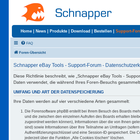
Home
|
News
|
Produkte
|
Download
|
Bestellen
|
Support-Fo
FAQ
Foren-Übersicht
Schnapper eBay Tools - Support-Forum - Datenschutzerk
Diese Richtlinie beschreibt, wie „Schnapper eBay Tools - Suppo
Daten verwendet, die während Ihres Foren-Besuchs gesammelt
UMFANG UND ART DER DATENSPEICHERUNG
Ihre Daten werden auf vier verschiedene Arten gesammelt:
Die Forensoftware phpBB erstellt bei Ihrem Besuch des Boards mehr
und die zwischen den einzelnen Aufrufen des Boards erhalten bleiben
zugeordnet werden können), Informationen über die von Ihnen geles
sind) sowie Informationen über Ihre Teilnahme an Umfragen (sofern 
Authentifizierungsschlüssel und eine Session-ID gespeichert. Die 
jederzeit über die Funktion „Alle Cookies löschen“ löschen.