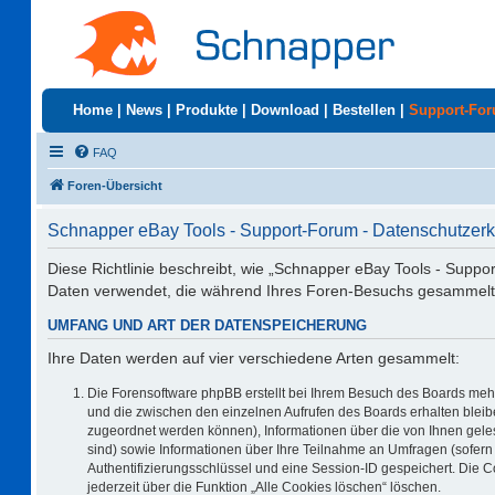
Home
|
News
|
Produkte
|
Download
|
Bestellen
|
Support-Fo
FAQ
Foren-Übersicht
Schnapper eBay Tools - Support-Forum - Datenschutzerk
Diese Richtlinie beschreibt, wie „Schnapper eBay Tools - Suppo
Daten verwendet, die während Ihres Foren-Besuchs gesammelt
UMFANG UND ART DER DATENSPEICHERUNG
Ihre Daten werden auf vier verschiedene Arten gesammelt:
Die Forensoftware phpBB erstellt bei Ihrem Besuch des Boards mehr
und die zwischen den einzelnen Aufrufen des Boards erhalten bleiben
zugeordnet werden können), Informationen über die von Ihnen geles
sind) sowie Informationen über Ihre Teilnahme an Umfragen (sofern 
Authentifizierungsschlüssel und eine Session-ID gespeichert. Die 
jederzeit über die Funktion „Alle Cookies löschen“ löschen.