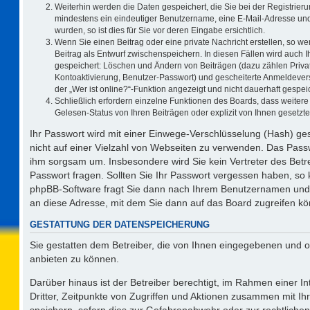
Weiterhin werden die Daten gespeichert, die Sie bei der Registrieru
mindestens ein eindeutiger Benutzername, eine E-Mail-Adresse und
wurden, so ist dies für Sie vor deren Eingabe ersichtlich.
Wenn Sie einen Beitrag oder eine private Nachricht erstellen, so w
Beitrag als Entwurf zwischenspeichern. In diesen Fällen wird auch I
gespeichert: Löschen und Ändern von Beiträgen (dazu zählen Priva
Kontoaktivierung, Benutzer-Passwort) und gescheiterte Anmeldever
der „Wer ist online?“-Funktion angezeigt und nicht dauerhaft gespeic
Schließlich erfordern einzelne Funktionen des Boards, dass weite
Gelesen-Status von Ihren Beiträgen oder explizit von Ihnen gesetz
Ihr Passwort wird mit einer Einwege-Verschlüsselung (Hash) ges
nicht auf einer Vielzahl von Webseiten zu verwenden. Das Passw
ihm sorgsam um. Insbesondere wird Sie kein Vertreter des Betre
Passwort fragen. Sollten Sie Ihr Passwort vergessen haben, so
phpBB-Software fragt Sie dann nach Ihrem Benutzernamen und 
an diese Adresse, mit dem Sie dann auf das Board zugreifen k
GESTATTUNG DER DATENSPEICHERUNG
Sie gestatten dem Betreiber, die von Ihnen eingegebenen und o
anbieten zu können.
Darüber hinaus ist der Betreiber berechtigt, im Rahmen einer 
Dritter, Zeitpunkte von Zugriffen und Aktionen zusammen mit I
speichern, sofern dies zur Gefahrenabwehr oder zur rechtlichen