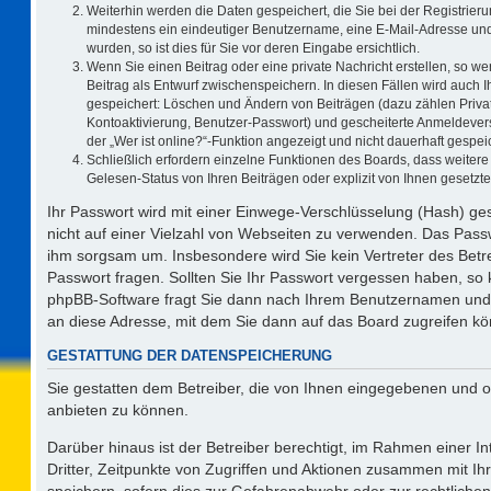
Weiterhin werden die Daten gespeichert, die Sie bei der Registrieru
mindestens ein eindeutiger Benutzername, eine E-Mail-Adresse und
wurden, so ist dies für Sie vor deren Eingabe ersichtlich.
Wenn Sie einen Beitrag oder eine private Nachricht erstellen, so w
Beitrag als Entwurf zwischenspeichern. In diesen Fällen wird auch I
gespeichert: Löschen und Ändern von Beiträgen (dazu zählen Priva
Kontoaktivierung, Benutzer-Passwort) und gescheiterte Anmeldever
der „Wer ist online?“-Funktion angezeigt und nicht dauerhaft gespeic
Schließlich erfordern einzelne Funktionen des Boards, dass weite
Gelesen-Status von Ihren Beiträgen oder explizit von Ihnen gesetz
Ihr Passwort wird mit einer Einwege-Verschlüsselung (Hash) ges
nicht auf einer Vielzahl von Webseiten zu verwenden. Das Passw
ihm sorgsam um. Insbesondere wird Sie kein Vertreter des Betre
Passwort fragen. Sollten Sie Ihr Passwort vergessen haben, so
phpBB-Software fragt Sie dann nach Ihrem Benutzernamen und 
an diese Adresse, mit dem Sie dann auf das Board zugreifen k
GESTATTUNG DER DATENSPEICHERUNG
Sie gestatten dem Betreiber, die von Ihnen eingegebenen und o
anbieten zu können.
Darüber hinaus ist der Betreiber berechtigt, im Rahmen einer 
Dritter, Zeitpunkte von Zugriffen und Aktionen zusammen mit I
speichern, sofern dies zur Gefahrenabwehr oder zur rechtlichen