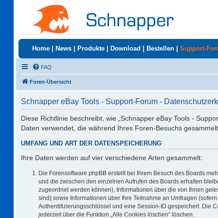
Home
|
News
|
Produkte
|
Download
|
Bestellen
|
Support-Fo
FAQ
Foren-Übersicht
Schnapper eBay Tools - Support-Forum - Datenschutzerk
Diese Richtlinie beschreibt, wie „Schnapper eBay Tools - Suppo
Daten verwendet, die während Ihres Foren-Besuchs gesammelt
UMFANG UND ART DER DATENSPEICHERUNG
Ihre Daten werden auf vier verschiedene Arten gesammelt:
Die Forensoftware phpBB erstellt bei Ihrem Besuch des Boards mehr
und die zwischen den einzelnen Aufrufen des Boards erhalten bleiben
zugeordnet werden können), Informationen über die von Ihnen geles
sind) sowie Informationen über Ihre Teilnahme an Umfragen (sofern 
Authentifizierungsschlüssel und eine Session-ID gespeichert. Die 
jederzeit über die Funktion „Alle Cookies löschen“ löschen.