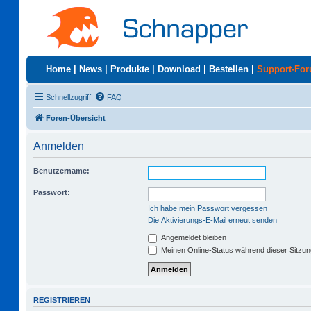
Home
|
News
|
Produkte
|
Download
|
Bestellen
|
Support-Fo
Schnellzugriff
FAQ
Foren-Übersicht
Anmelden
Benutzername:
Passwort:
Ich habe mein Passwort vergessen
Die Aktivierungs-E-Mail erneut senden
Angemeldet bleiben
Meinen Online-Status während dieser Sitzu
REGISTRIEREN