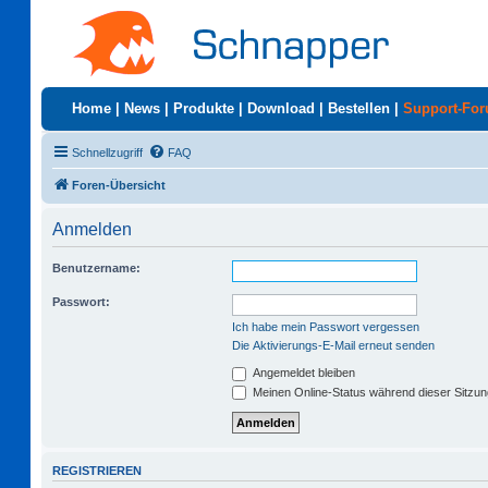
Home
|
News
|
Produkte
|
Download
|
Bestellen
|
Support-Fo
Schnellzugriff
FAQ
Foren-Übersicht
Anmelden
Benutzername:
Passwort:
Ich habe mein Passwort vergessen
Die Aktivierungs-E-Mail erneut senden
Angemeldet bleiben
Meinen Online-Status während dieser Sitzu
REGISTRIEREN