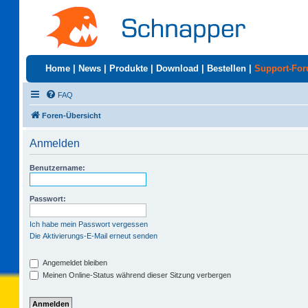
Home
|
News
|
Produkte
|
Download
|
Bestellen
|
Support-Fo
FAQ
Foren-Übersicht
Anmelden
Benutzername:
Passwort:
Ich habe mein Passwort vergessen
Die Aktivierungs-E-Mail erneut senden
Angemeldet bleiben
Meinen Online-Status während dieser Sitzung verbergen