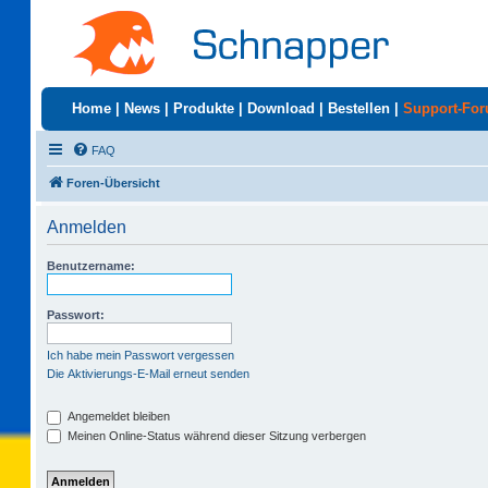
Home
|
News
|
Produkte
|
Download
|
Bestellen
|
Support-Fo
FAQ
Foren-Übersicht
Anmelden
Benutzername:
Passwort:
Ich habe mein Passwort vergessen
Die Aktivierungs-E-Mail erneut senden
Angemeldet bleiben
Meinen Online-Status während dieser Sitzung verbergen