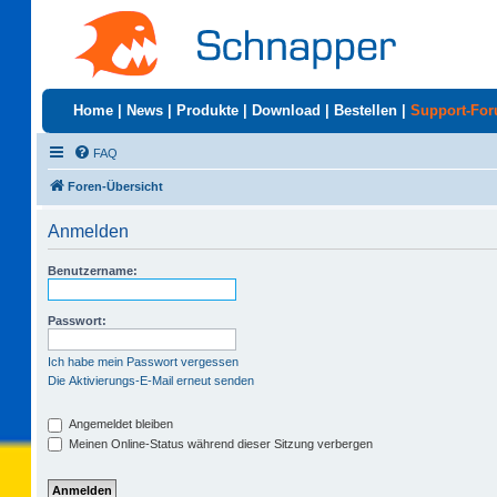
Home
|
News
|
Produkte
|
Download
|
Bestellen
|
Support-Fo
FAQ
Foren-Übersicht
Anmelden
Benutzername:
Passwort:
Ich habe mein Passwort vergessen
Die Aktivierungs-E-Mail erneut senden
Angemeldet bleiben
Meinen Online-Status während dieser Sitzung verbergen