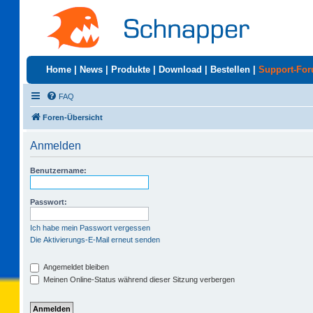
Home
|
News
|
Produkte
|
Download
|
Bestellen
|
Support-Fo
FAQ
Foren-Übersicht
Anmelden
Benutzername:
Passwort:
Ich habe mein Passwort vergessen
Die Aktivierungs-E-Mail erneut senden
Angemeldet bleiben
Meinen Online-Status während dieser Sitzung verbergen