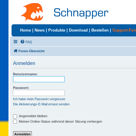
Home
|
News
|
Produkte
|
Download
|
Bestellen
|
Support-Fo
FAQ
Foren-Übersicht
Anmelden
Benutzername:
Passwort:
Ich habe mein Passwort vergessen
Die Aktivierungs-E-Mail erneut senden
Angemeldet bleiben
Meinen Online-Status während dieser Sitzung verbergen