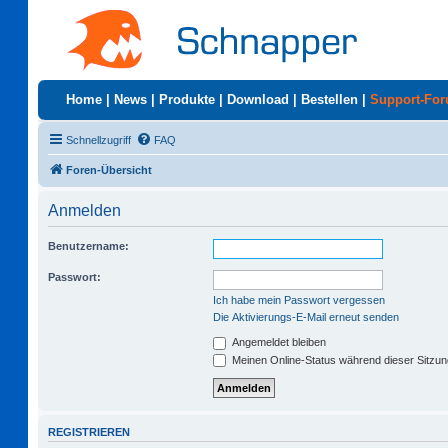
Home
|
News
|
Produkte
|
Download
|
Bestellen
|
Support-Fo
Schnellzugriff
FAQ
Foren-Übersicht
Anmelden
Benutzername:
Passwort:
Ich habe mein Passwort vergessen
Die Aktivierungs-E-Mail erneut senden
Angemeldet bleiben
Meinen Online-Status während dieser Sitzu
REGISTRIEREN