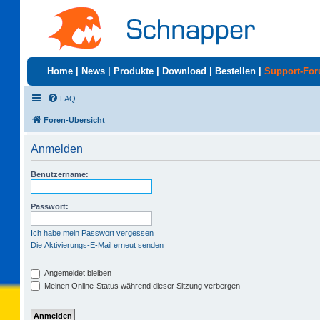
Home
|
News
|
Produkte
|
Download
|
Bestellen
|
Support-Fo
FAQ
Foren-Übersicht
Anmelden
Benutzername:
Passwort:
Ich habe mein Passwort vergessen
Die Aktivierungs-E-Mail erneut senden
Angemeldet bleiben
Meinen Online-Status während dieser Sitzung verbergen