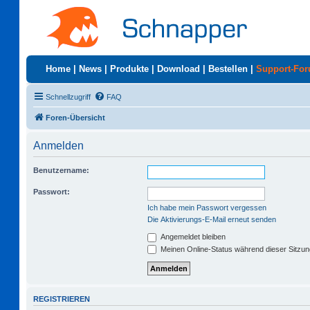
Home
|
News
|
Produkte
|
Download
|
Bestellen
|
Support-Fo
Schnellzugriff
FAQ
Foren-Übersicht
Anmelden
Benutzername:
Passwort:
Ich habe mein Passwort vergessen
Die Aktivierungs-E-Mail erneut senden
Angemeldet bleiben
Meinen Online-Status während dieser Sitzu
REGISTRIEREN