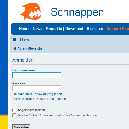
Home
|
News
|
Produkte
|
Download
|
Bestellen
|
Support-Fo
FAQ
Foren-Übersicht
Anmelden
Benutzername:
Passwort:
Ich habe mein Passwort vergessen
Die Aktivierungs-E-Mail erneut senden
Angemeldet bleiben
Meinen Online-Status während dieser Sitzung verbergen