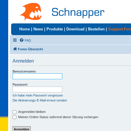
Home
|
News
|
Produkte
|
Download
|
Bestellen
|
Support-Fo
FAQ
Foren-Übersicht
Anmelden
Benutzername:
Passwort:
Ich habe mein Passwort vergessen
Die Aktivierungs-E-Mail erneut senden
Angemeldet bleiben
Meinen Online-Status während dieser Sitzung verbergen