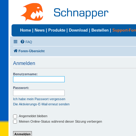
Home
|
News
|
Produkte
|
Download
|
Bestellen
|
Support-Fo
FAQ
Foren-Übersicht
Anmelden
Benutzername:
Passwort:
Ich habe mein Passwort vergessen
Die Aktivierungs-E-Mail erneut senden
Angemeldet bleiben
Meinen Online-Status während dieser Sitzung verbergen