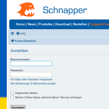
Home
|
News
|
Produkte
|
Download
|
Bestellen
|
Support-Fo
FAQ
Foren-Übersicht
Anmelden
Benutzername:
Passwort:
Ich habe mein Passwort vergessen
Die Aktivierungs-E-Mail erneut senden
Angemeldet bleiben
Meinen Online-Status während dieser Sitzung verbergen