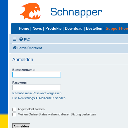
Home
|
News
|
Produkte
|
Download
|
Bestellen
|
Support-Fo
FAQ
Foren-Übersicht
Anmelden
Benutzername:
Passwort:
Ich habe mein Passwort vergessen
Die Aktivierungs-E-Mail erneut senden
Angemeldet bleiben
Meinen Online-Status während dieser Sitzung verbergen