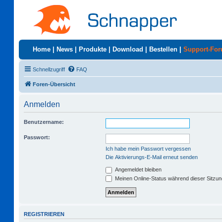
Home
|
News
|
Produkte
|
Download
|
Bestellen
|
Support-Fo
Schnellzugriff
FAQ
Foren-Übersicht
Anmelden
Benutzername:
Passwort:
Ich habe mein Passwort vergessen
Die Aktivierungs-E-Mail erneut senden
Angemeldet bleiben
Meinen Online-Status während dieser Sitzu
REGISTRIEREN