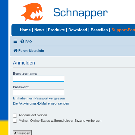
Home
|
News
|
Produkte
|
Download
|
Bestellen
|
Support-Fo
FAQ
Foren-Übersicht
Anmelden
Benutzername:
Passwort:
Ich habe mein Passwort vergessen
Die Aktivierungs-E-Mail erneut senden
Angemeldet bleiben
Meinen Online-Status während dieser Sitzung verbergen