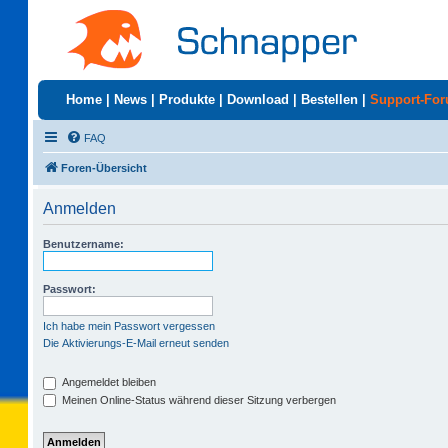
Home
|
News
|
Produkte
|
Download
|
Bestellen
|
Support-Fo
FAQ
Foren-Übersicht
Anmelden
Benutzername:
Passwort:
Ich habe mein Passwort vergessen
Die Aktivierungs-E-Mail erneut senden
Angemeldet bleiben
Meinen Online-Status während dieser Sitzung verbergen