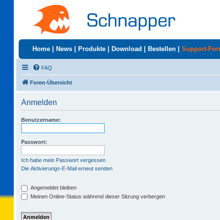
Home
|
News
|
Produkte
|
Download
|
Bestellen
|
Support-Fo
FAQ
Foren-Übersicht
Anmelden
Benutzername:
Passwort:
Ich habe mein Passwort vergessen
Die Aktivierungs-E-Mail erneut senden
Angemeldet bleiben
Meinen Online-Status während dieser Sitzung verbergen