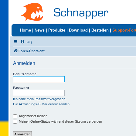
Home
|
News
|
Produkte
|
Download
|
Bestellen
|
Support-Fo
FAQ
Foren-Übersicht
Anmelden
Benutzername:
Passwort:
Ich habe mein Passwort vergessen
Die Aktivierungs-E-Mail erneut senden
Angemeldet bleiben
Meinen Online-Status während dieser Sitzung verbergen