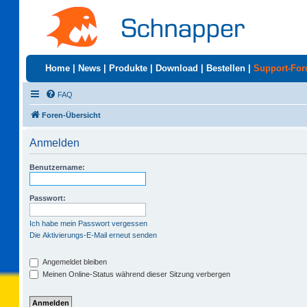
Home
|
News
|
Produkte
|
Download
|
Bestellen
|
Support-Fo
FAQ
Foren-Übersicht
Anmelden
Benutzername:
Passwort:
Ich habe mein Passwort vergessen
Die Aktivierungs-E-Mail erneut senden
Angemeldet bleiben
Meinen Online-Status während dieser Sitzung verbergen