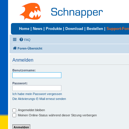
Home
|
News
|
Produkte
|
Download
|
Bestellen
|
Support-Fo
FAQ
Foren-Übersicht
Anmelden
Benutzername:
Passwort:
Ich habe mein Passwort vergessen
Die Aktivierungs-E-Mail erneut senden
Angemeldet bleiben
Meinen Online-Status während dieser Sitzung verbergen