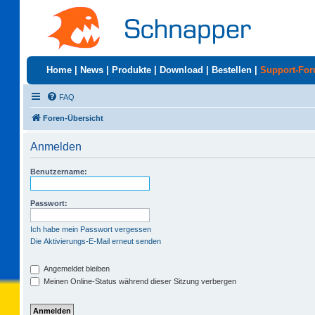
Home
|
News
|
Produkte
|
Download
|
Bestellen
|
Support-Fo
FAQ
Foren-Übersicht
Anmelden
Benutzername:
Passwort:
Ich habe mein Passwort vergessen
Die Aktivierungs-E-Mail erneut senden
Angemeldet bleiben
Meinen Online-Status während dieser Sitzung verbergen