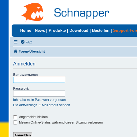
Home
|
News
|
Produkte
|
Download
|
Bestellen
|
Support-Fo
FAQ
Foren-Übersicht
Anmelden
Benutzername:
Passwort:
Ich habe mein Passwort vergessen
Die Aktivierungs-E-Mail erneut senden
Angemeldet bleiben
Meinen Online-Status während dieser Sitzung verbergen