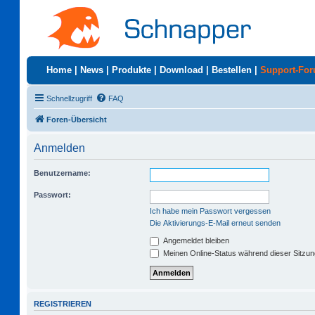
Home
|
News
|
Produkte
|
Download
|
Bestellen
|
Support-Fo
Schnellzugriff
FAQ
Foren-Übersicht
Anmelden
Benutzername:
Passwort:
Ich habe mein Passwort vergessen
Die Aktivierungs-E-Mail erneut senden
Angemeldet bleiben
Meinen Online-Status während dieser Sitzu
REGISTRIEREN