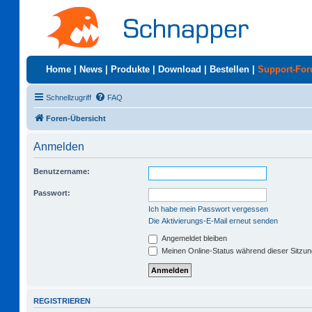
Home
|
News
|
Produkte
|
Download
|
Bestellen
|
Support-Fo
Schnellzugriff
FAQ
Foren-Übersicht
Anmelden
Benutzername:
Passwort:
Ich habe mein Passwort vergessen
Die Aktivierungs-E-Mail erneut senden
Angemeldet bleiben
Meinen Online-Status während dieser Sitzu
REGISTRIEREN