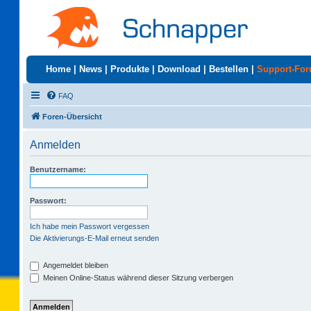
Home
|
News
|
Produkte
|
Download
|
Bestellen
|
Support-Fo
FAQ
Foren-Übersicht
Anmelden
Benutzername:
Passwort:
Ich habe mein Passwort vergessen
Die Aktivierungs-E-Mail erneut senden
Angemeldet bleiben
Meinen Online-Status während dieser Sitzung verbergen