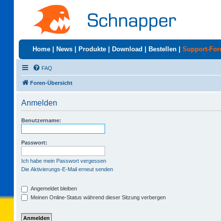
Home
|
News
|
Produkte
|
Download
|
Bestellen
|
Support-Fo
FAQ
Foren-Übersicht
Anmelden
Benutzername:
Passwort:
Ich habe mein Passwort vergessen
Die Aktivierungs-E-Mail erneut senden
Angemeldet bleiben
Meinen Online-Status während dieser Sitzung verbergen