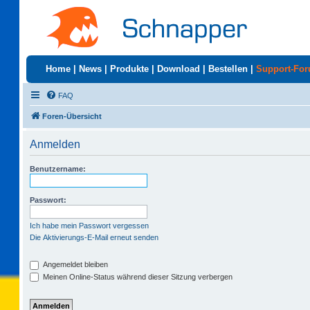
Home
|
News
|
Produkte
|
Download
|
Bestellen
|
Support-Fo
FAQ
Foren-Übersicht
Anmelden
Benutzername:
Passwort:
Ich habe mein Passwort vergessen
Die Aktivierungs-E-Mail erneut senden
Angemeldet bleiben
Meinen Online-Status während dieser Sitzung verbergen