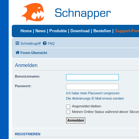
Home
|
News
|
Produkte
|
Download
|
Bestellen
|
Support-Fo
Schnellzugriff
FAQ
Foren-Übersicht
Anmelden
Benutzername:
Passwort:
Ich habe mein Passwort vergessen
Die Aktivierungs-E-Mail erneut senden
Angemeldet bleiben
Meinen Online-Status während dieser Sitzu
REGISTRIEREN